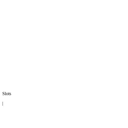
Slots
|