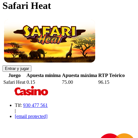
Safari Heat
Entrar y jugar
Juego
Apuesta mínima
Apuesta máxima
RTP Teórico
Safari Heat
0.15
75.00
96.15
Tlf:
930 477 561
|
[email protected]