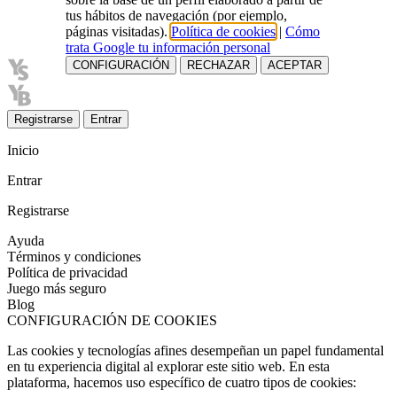
tus hábitos de navegación (por ejemplo,
páginas visitadas).
Política de cookies
|
Cómo
trata Google tu información personal
CONFIGURACIÓN
RECHAZAR
ACEPTAR
Registrarse
Entrar
Inicio
Entrar
Registrarse
Ayuda
Términos y condiciones
Política de privacidad
Juego más seguro
Blog
CONFIGURACIÓN DE COOKIES
Las cookies y tecnologías afines desempeñan un papel fundamental
en tu experiencia digital al explorar este sitio web. En esta
plataforma, hacemos uso específico de cuatro tipos de cookies: