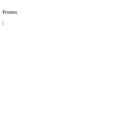
Promos
|