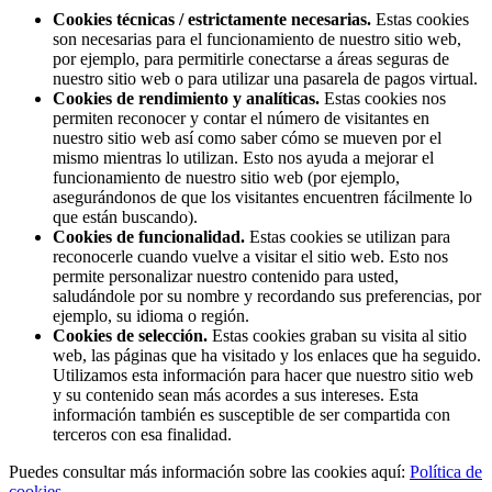
Cookies técnicas / estrictamente necesarias.
Estas cookies
son necesarias para el funcionamiento de nuestro sitio web,
por ejemplo, para permitirle conectarse a áreas seguras de
nuestro sitio web o para utilizar una pasarela de pagos virtual.
Cookies de rendimiento y analíticas.
Estas cookies nos
permiten reconocer y contar el número de visitantes en
nuestro sitio web así como saber cómo se mueven por el
mismo mientras lo utilizan. Esto nos ayuda a mejorar el
funcionamiento de nuestro sitio web (por ejemplo,
asegurándonos de que los visitantes encuentren fácilmente lo
que están buscando).
Cookies de funcionalidad.
Estas cookies se utilizan para
reconocerle cuando vuelve a visitar el sitio web. Esto nos
permite personalizar nuestro contenido para usted,
saludándole por su nombre y recordando sus preferencias, por
ejemplo, su idioma o región.
Cookies de selección.
Estas cookies graban su visita al sitio
web, las páginas que ha visitado y los enlaces que ha seguido.
Utilizamos esta información para hacer que nuestro sitio web
y su contenido sean más acordes a sus intereses. Esta
información también es susceptible de ser compartida con
terceros con esa finalidad.
Puedes consultar más información sobre las cookies aquí:
Política de
cookies