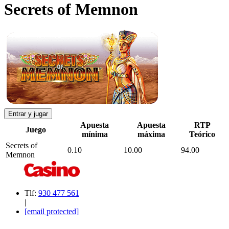
Secrets of Memnon
Entrar y jugar
Apuesta
Apuesta
RTP
Juego
mínima
máxima
Teórico
Secrets of
0.10
10.00
94.00
Memnon
Tlf:
930 477 561
|
[email protected]