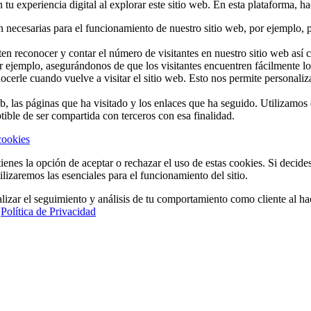
u experiencia digital al explorar este sitio web. En esta plataforma, h
 necesarias para el funcionamiento de nuestro sitio web, por ejemplo, pa
en reconocer y contar el número de visitantes en nuestro sitio web así
r ejemplo, asegurándonos de que los visitantes encuentren fácilmente l
nocerle cuando vuelve a visitar el sitio web. Esto nos permite personali
eb, las páginas que ha visitado y los enlaces que ha seguido. Utilizamo
tible de ser compartida con terceros con esa finalidad.
cookies
ienes la opción de aceptar o rechazar el uso de estas cookies. Si decide
ilizaremos las esenciales para el funcionamiento del sitio.
lizar el seguimiento y análisis de tu comportamiento como cliente al hac
a
Política de Privacidad