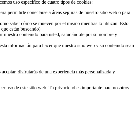
acemos uso específico de cuatro tipos de cookies:
ra permitirle conectarse a áreas seguras de nuestro sitio web o para
 como saber cómo se mueven por el mismo mientras lo utilizan. Esto
o que están buscando).
zar nuestro contenido para usted, saludándole por su nombre y
s esta información para hacer que nuestro sitio web y su contenido sean
s aceptar, disfrutarás de una experiencia más personalizada y
er uso de este sitio web. Tu privacidad es importante para nosotros.