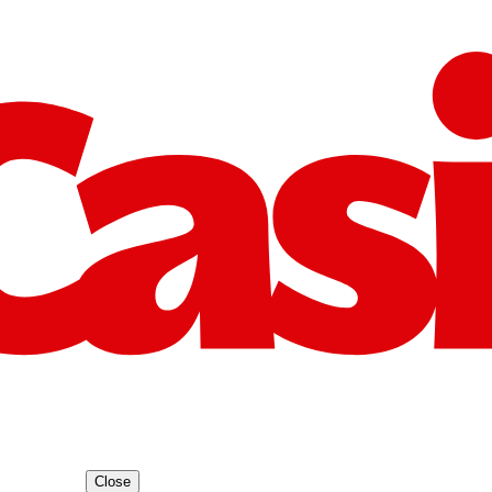
Close