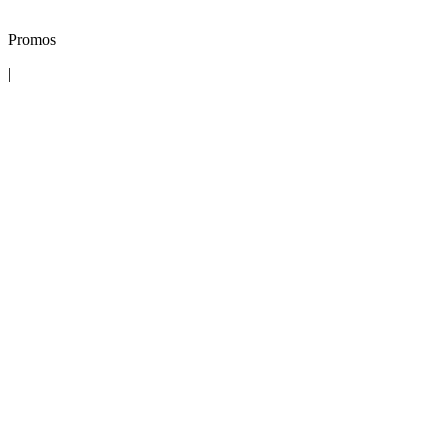
Promos
|