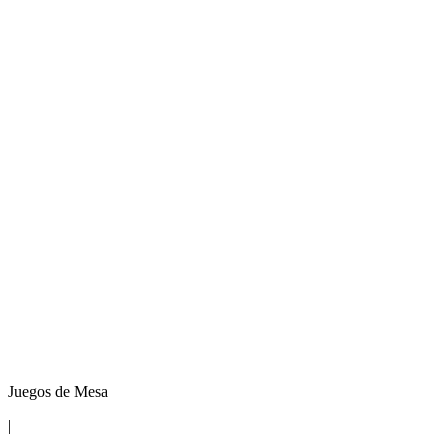
Juegos de Mesa
|