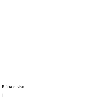
Ruleta en vivo
|