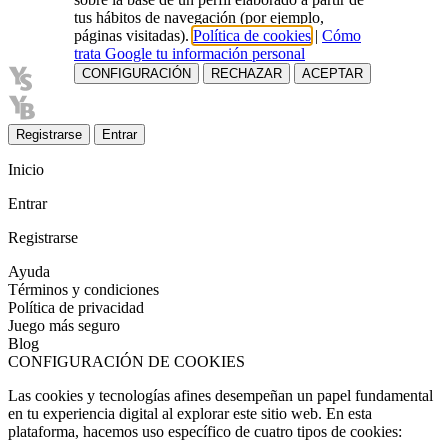
tus hábitos de navegación (por ejemplo,
páginas visitadas).
Política de cookies
|
Cómo
trata Google tu información personal
CONFIGURACIÓN
RECHAZAR
ACEPTAR
Registrarse
Entrar
Inicio
Entrar
Registrarse
Ayuda
Términos y condiciones
Política de privacidad
Juego más seguro
Blog
CONFIGURACIÓN DE COOKIES
Las cookies y tecnologías afines desempeñan un papel fundamental
en tu experiencia digital al explorar este sitio web. En esta
plataforma, hacemos uso específico de cuatro tipos de cookies: