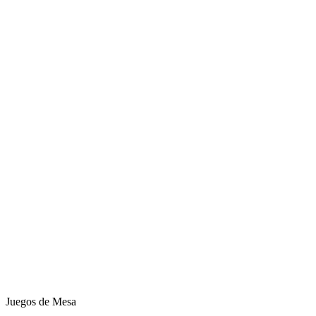
Juegos de Mesa