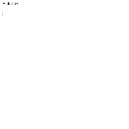
Virtuales
|