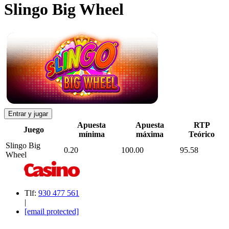
Slingo Big Wheel
Entrar y jugar
Apuesta
Apuesta
RTP
Juego
mínima
máxima
Teórico
Slingo Big
0.20
100.00
95.58
Wheel
Tlf:
930 477 561
|
[email protected]