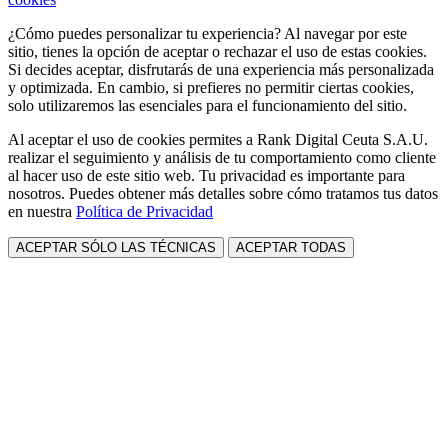
¿Cómo puedes personalizar tu experiencia? Al navegar por este
sitio, tienes la opción de aceptar o rechazar el uso de estas cookies.
Si decides aceptar, disfrutarás de una experiencia más personalizada
y optimizada. En cambio, si prefieres no permitir ciertas cookies,
solo utilizaremos las esenciales para el funcionamiento del sitio.
Al aceptar el uso de cookies permites a Rank Digital Ceuta S.A.U.
realizar el seguimiento y análisis de tu comportamiento como cliente
al hacer uso de este sitio web. Tu privacidad es importante para
nosotros. Puedes obtener más detalles sobre cómo tratamos tus datos
en nuestra
Política de Privacidad
ACEPTAR SÓLO LAS TÉCNICAS
ACEPTAR TODAS