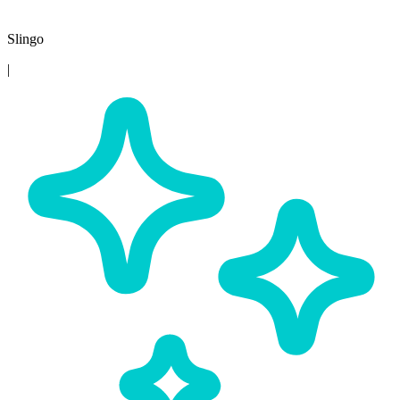
Slingo
|