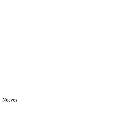
Nuevos
|