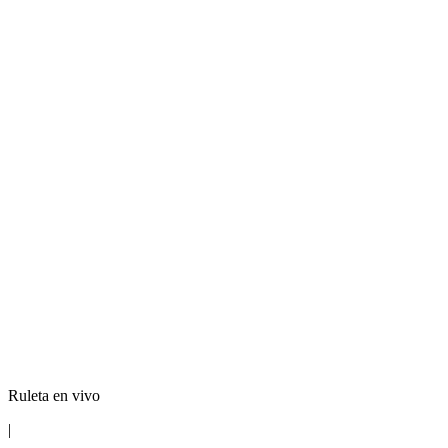
Ruleta en vivo
|