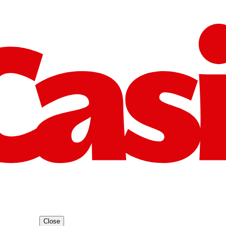
Close