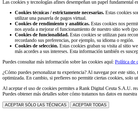
Las cookies y tecnologías afines desempeñan un papel fundamental en t
Cookies técnicas / estrictamente necesarias.
Estas cookies son
utilizar una pasarela de pagos virtual.
Cookies de rendimiento y analíticas.
Estas cookies nos permit
nos ayuda a mejorar el funcionamiento de nuestro sitio web (po
Cookies de funcionalidad.
Estas cookies se utilizan para reco
recordando sus preferencias, por ejemplo, su idioma o región.
Cookies de selección.
Estas cookies graban su visita al sitio w
más acordes a sus intereses. Esta información también es suscep
Puedes consultar más información sobre las cookies aquí:
Política de 
¿Cómo puedes personalizar tu experiencia? Al navegar por este sitio, t
optimizada. En cambio, si prefieres no permitir ciertas cookies, solo ut
Al aceptar el uso de cookies permites a Rank Digital Ceuta S.A.U. rea
Puedes obtener más detalles sobre cómo tratamos tus datos en nuestr
ACEPTAR SÓLO LAS TÉCNICAS
ACEPTAR TODAS