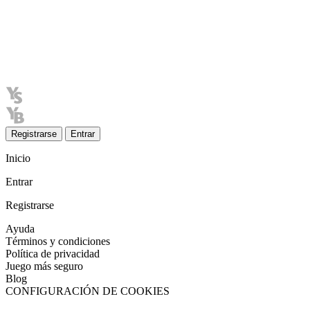
Registrarse
Entrar
Inicio
Entrar
Registrarse
Ayuda
Términos y condiciones
Política de privacidad
Juego más seguro
Blog
CONFIGURACIÓN DE COOKIES