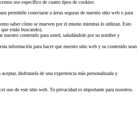
acemos uso específico de cuatro tipos de cookies:
ra permitirle conectarse a áreas seguras de nuestro sitio web o para
 como saber cómo se mueven por el mismo mientras lo utilizan. Esto
o que están buscando).
zar nuestro contenido para usted, saludándole por su nombre y
s esta información para hacer que nuestro sitio web y su contenido sean
s aceptar, disfrutarás de una experiencia más personalizada y
er uso de este sitio web. Tu privacidad es importante para nosotros.