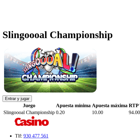
Slingoooal Championship
Entrar y jugar
Juego
Apuesta mínima
Apuesta máxima
RTP 
Slingoooal Championship
0.20
10.00
94.00
Tlf:
930 477 561