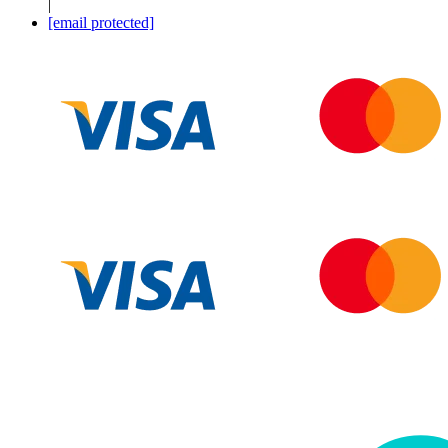
|
[email protected]