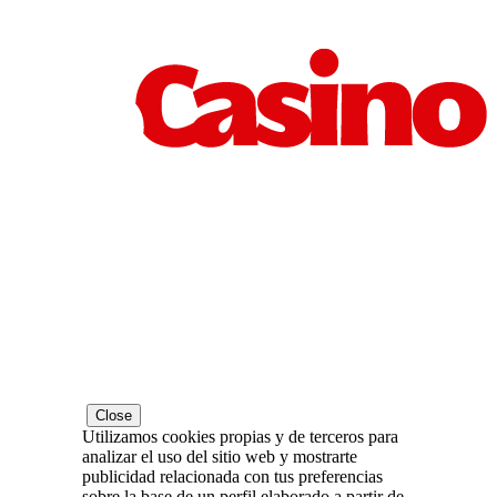
Close
Utilizamos cookies propias y de terceros para
analizar el uso del sitio web y mostrarte
publicidad relacionada con tus preferencias
sobre la base de un perfil elaborado a partir de