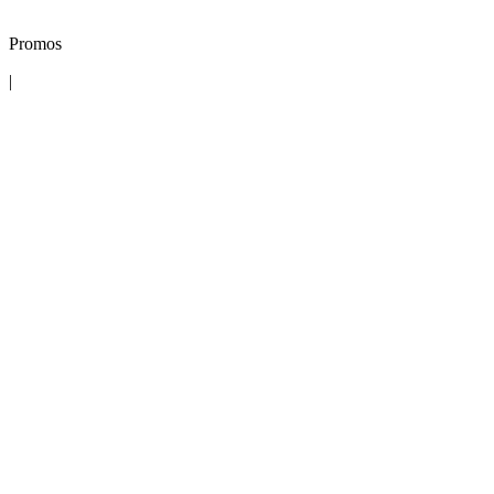
Promos
|