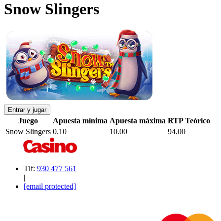
Snow Slingers
Entrar y jugar
Juego
Apuesta mínima
Apuesta máxima
RTP Teórico
Snow Slingers
0.10
10.00
94.00
Tlf:
930 477 561
|
[email protected]