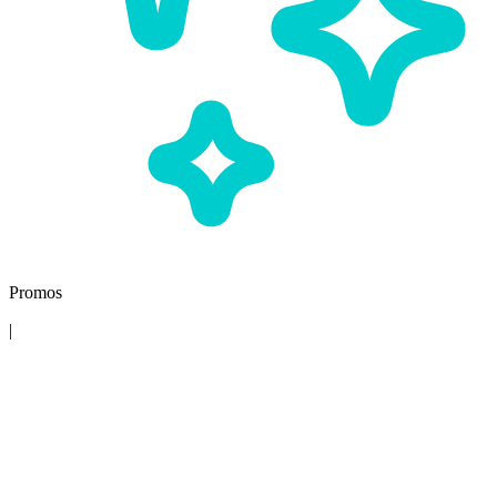
Promos
|