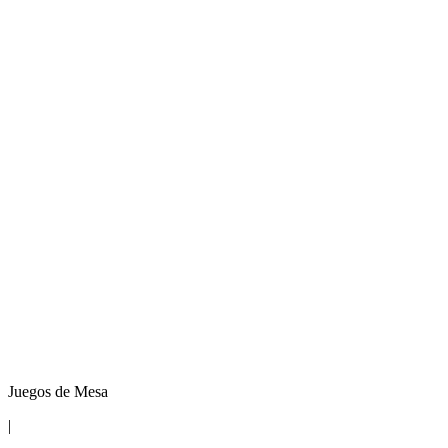
Juegos de Mesa
|