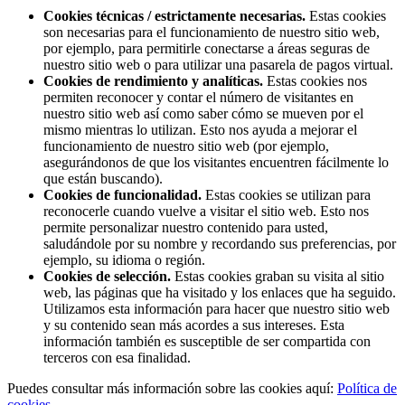
Cookies técnicas / estrictamente necesarias.
Estas cookies
son necesarias para el funcionamiento de nuestro sitio web,
por ejemplo, para permitirle conectarse a áreas seguras de
nuestro sitio web o para utilizar una pasarela de pagos virtual.
Cookies de rendimiento y analíticas.
Estas cookies nos
permiten reconocer y contar el número de visitantes en
nuestro sitio web así como saber cómo se mueven por el
mismo mientras lo utilizan. Esto nos ayuda a mejorar el
funcionamiento de nuestro sitio web (por ejemplo,
asegurándonos de que los visitantes encuentren fácilmente lo
que están buscando).
Cookies de funcionalidad.
Estas cookies se utilizan para
reconocerle cuando vuelve a visitar el sitio web. Esto nos
permite personalizar nuestro contenido para usted,
saludándole por su nombre y recordando sus preferencias, por
ejemplo, su idioma o región.
Cookies de selección.
Estas cookies graban su visita al sitio
web, las páginas que ha visitado y los enlaces que ha seguido.
Utilizamos esta información para hacer que nuestro sitio web
y su contenido sean más acordes a sus intereses. Esta
información también es susceptible de ser compartida con
terceros con esa finalidad.
Puedes consultar más información sobre las cookies aquí:
Política de
cookies