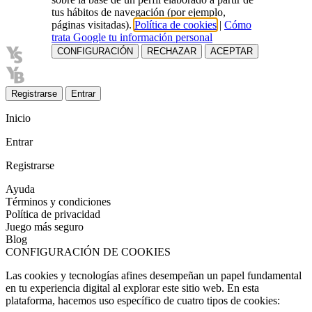
tus hábitos de navegación (por ejemplo,
páginas visitadas).
Política de cookies
|
Cómo
trata Google tu información personal
CONFIGURACIÓN
RECHAZAR
ACEPTAR
Registrarse
Entrar
Inicio
Entrar
Registrarse
Ayuda
Términos y condiciones
Política de privacidad
Juego más seguro
Blog
CONFIGURACIÓN DE COOKIES
Las cookies y tecnologías afines desempeñan un papel fundamental
en tu experiencia digital al explorar este sitio web. En esta
plataforma, hacemos uso específico de cuatro tipos de cookies: