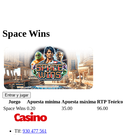
Space Wins
Entrar y jugar
Juego
Apuesta mínima
Apuesta máxima
RTP Teórico
Space Wins
0.20
35.00
96.00
Tlf:
930 477 561