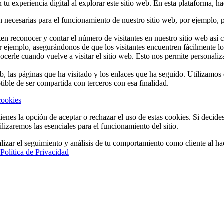
u experiencia digital al explorar este sitio web. En esta plataforma, h
 necesarias para el funcionamiento de nuestro sitio web, por ejemplo, pa
en reconocer y contar el número de visitantes en nuestro sitio web así
r ejemplo, asegurándonos de que los visitantes encuentren fácilmente l
nocerle cuando vuelve a visitar el sitio web. Esto nos permite personali
eb, las páginas que ha visitado y los enlaces que ha seguido. Utilizamo
tible de ser compartida con terceros con esa finalidad.
cookies
ienes la opción de aceptar o rechazar el uso de estas cookies. Si decide
ilizaremos las esenciales para el funcionamiento del sitio.
lizar el seguimiento y análisis de tu comportamiento como cliente al hac
a
Política de Privacidad