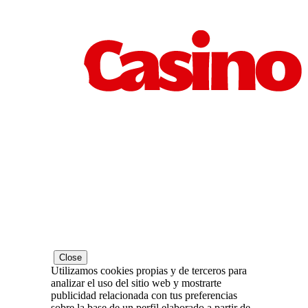
Close
Utilizamos cookies propias y de terceros para
analizar el uso del sitio web y mostrarte
publicidad relacionada con tus preferencias
sobre la base de un perfil elaborado a partir de