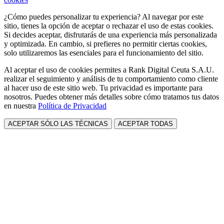
¿Cómo puedes personalizar tu experiencia? Al navegar por este
sitio, tienes la opción de aceptar o rechazar el uso de estas cookies.
Si decides aceptar, disfrutarás de una experiencia más personalizada
y optimizada. En cambio, si prefieres no permitir ciertas cookies,
solo utilizaremos las esenciales para el funcionamiento del sitio.
Al aceptar el uso de cookies permites a Rank Digital Ceuta S.A.U.
realizar el seguimiento y análisis de tu comportamiento como cliente
al hacer uso de este sitio web. Tu privacidad es importante para
nosotros. Puedes obtener más detalles sobre cómo tratamos tus datos
en nuestra
Política de Privacidad
ACEPTAR SÓLO LAS TÉCNICAS
ACEPTAR TODAS