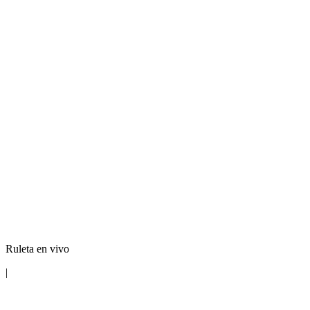
Ruleta en vivo
|