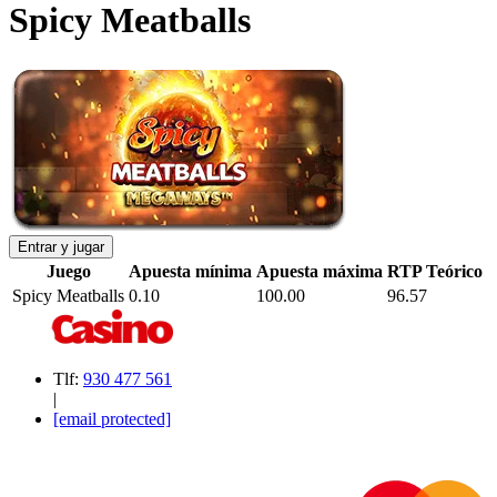
Spicy Meatballs
Entrar y jugar
Juego
Apuesta mínima
Apuesta máxima
RTP Teórico
Spicy Meatballs
0.10
100.00
96.57
Tlf:
930 477 561
|
[email protected]