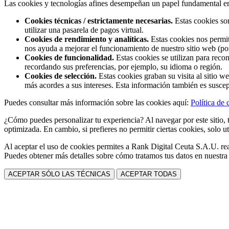
Las cookies y tecnologías afines desempeñan un papel fundamental en t
Cookies técnicas / estrictamente necesarias.
Estas cookies son
utilizar una pasarela de pagos virtual.
Cookies de rendimiento y analíticas.
Estas cookies nos permit
nos ayuda a mejorar el funcionamiento de nuestro sitio web (po
Cookies de funcionalidad.
Estas cookies se utilizan para reco
recordando sus preferencias, por ejemplo, su idioma o región.
Cookies de selección.
Estas cookies graban su visita al sitio w
más acordes a sus intereses. Esta información también es suscep
Puedes consultar más información sobre las cookies aquí:
Política de 
¿Cómo puedes personalizar tu experiencia? Al navegar por este sitio, t
optimizada. En cambio, si prefieres no permitir ciertas cookies, solo ut
Al aceptar el uso de cookies permites a Rank Digital Ceuta S.A.U. rea
Puedes obtener más detalles sobre cómo tratamos tus datos en nuestr
ACEPTAR SÓLO LAS TÉCNICAS
ACEPTAR TODAS