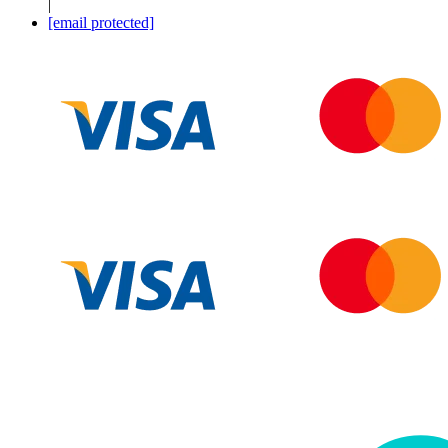
|
[email protected]