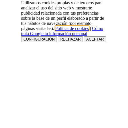
Utilizamos cookies propias y de terceros para
analizar el uso del sitio web y mostrarte
publicidad relacionada con tus preferencias
sobre la base de un perfil elaborado a partir de
tus hábitos de navegación (por ejemplo,
páginas visitadas).
Política de cookies
|
Cómo
trata Google tu información personal
CONFIGURACIÓN
RECHAZAR
ACEPTAR