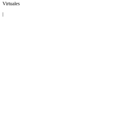
Virtuales
|