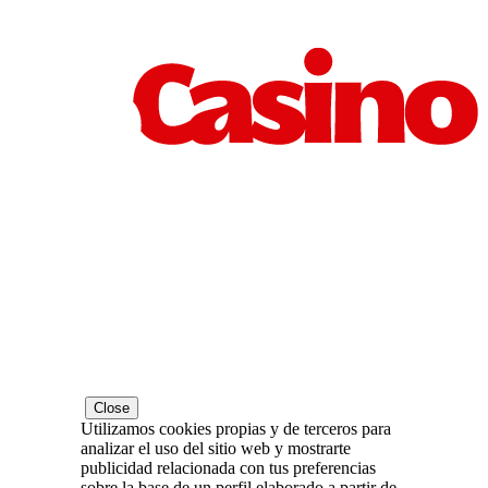
Close
Utilizamos cookies propias y de terceros para
analizar el uso del sitio web y mostrarte
publicidad relacionada con tus preferencias
sobre la base de un perfil elaborado a partir de