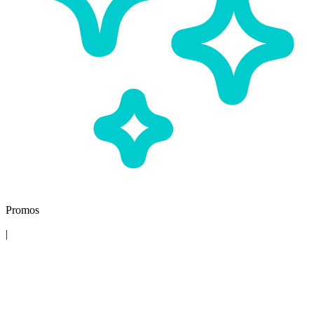
Promos
|