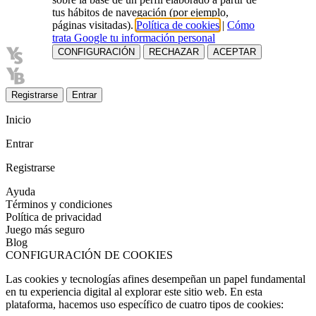
tus hábitos de navegación (por ejemplo,
páginas visitadas).
Política de cookies
|
Cómo
trata Google tu información personal
CONFIGURACIÓN
RECHAZAR
ACEPTAR
Registrarse
Entrar
Inicio
Entrar
Registrarse
Ayuda
Términos y condiciones
Política de privacidad
Juego más seguro
Blog
CONFIGURACIÓN DE COOKIES
Las cookies y tecnologías afines desempeñan un papel fundamental
en tu experiencia digital al explorar este sitio web. En esta
plataforma, hacemos uso específico de cuatro tipos de cookies: