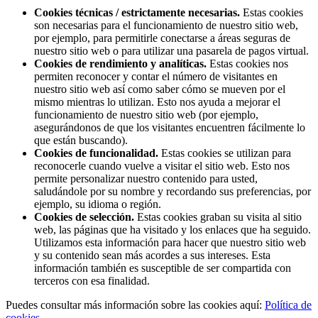
Cookies técnicas / estrictamente necesarias.
Estas cookies
son necesarias para el funcionamiento de nuestro sitio web,
por ejemplo, para permitirle conectarse a áreas seguras de
nuestro sitio web o para utilizar una pasarela de pagos virtual.
Cookies de rendimiento y analíticas.
Estas cookies nos
permiten reconocer y contar el número de visitantes en
nuestro sitio web así como saber cómo se mueven por el
mismo mientras lo utilizan. Esto nos ayuda a mejorar el
funcionamiento de nuestro sitio web (por ejemplo,
asegurándonos de que los visitantes encuentren fácilmente lo
que están buscando).
Cookies de funcionalidad.
Estas cookies se utilizan para
reconocerle cuando vuelve a visitar el sitio web. Esto nos
permite personalizar nuestro contenido para usted,
saludándole por su nombre y recordando sus preferencias, por
ejemplo, su idioma o región.
Cookies de selección.
Estas cookies graban su visita al sitio
web, las páginas que ha visitado y los enlaces que ha seguido.
Utilizamos esta información para hacer que nuestro sitio web
y su contenido sean más acordes a sus intereses. Esta
información también es susceptible de ser compartida con
terceros con esa finalidad.
Puedes consultar más información sobre las cookies aquí:
Política de
cookies