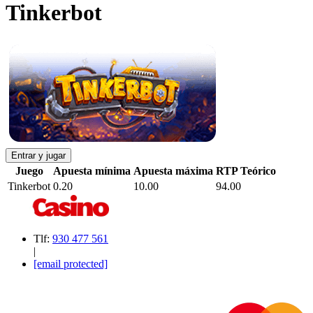
Tinkerbot
Entrar y jugar
Juego
Apuesta mínima
Apuesta máxima
RTP Teórico
Tinkerbot
0.20
10.00
94.00
Tlf:
930 477 561
|
[email protected]