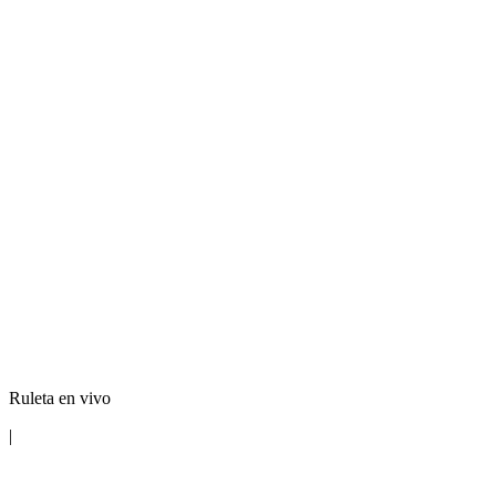
Ruleta en vivo
|