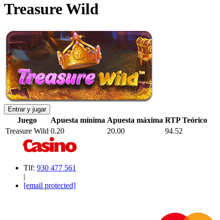
Treasure Wild
Entrar y jugar
Juego
Apuesta mínima
Apuesta máxima
RTP Teórico
Treasure Wild
0.20
20.00
94.52
Tlf:
930 477 561
|
[email protected]