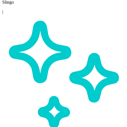
Slingo
|