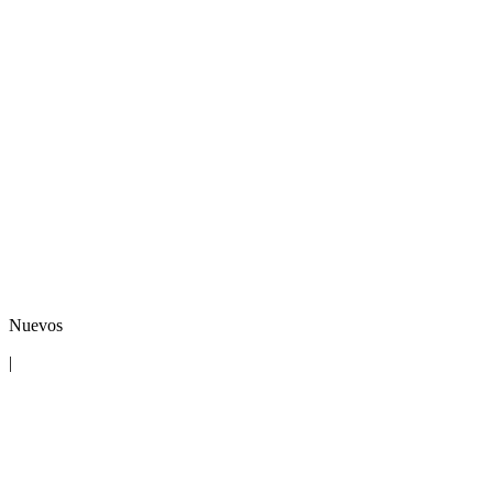
Nuevos
|