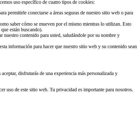
acemos uso específico de cuatro tipos de cookies:
ra permitirle conectarse a áreas seguras de nuestro sitio web o para
 como saber cómo se mueven por el mismo mientras lo utilizan. Esto
o que están buscando).
zar nuestro contenido para usted, saludándole por su nombre y
s esta información para hacer que nuestro sitio web y su contenido sean
s aceptar, disfrutarás de una experiencia más personalizada y
er uso de este sitio web. Tu privacidad es importante para nosotros.