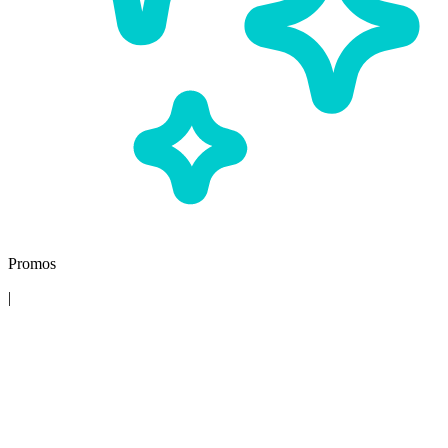
Promos
|