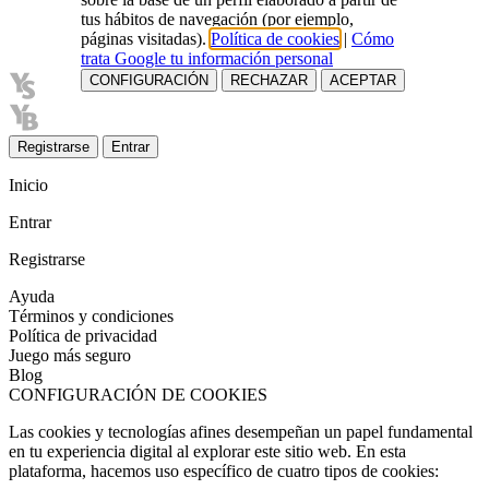
tus hábitos de navegación (por ejemplo,
páginas visitadas).
Política de cookies
|
Cómo
trata Google tu información personal
CONFIGURACIÓN
RECHAZAR
ACEPTAR
Registrarse
Entrar
Inicio
Entrar
Registrarse
Ayuda
Términos y condiciones
Política de privacidad
Juego más seguro
Blog
CONFIGURACIÓN DE COOKIES
Las cookies y tecnologías afines desempeñan un papel fundamental
en tu experiencia digital al explorar este sitio web. En esta
plataforma, hacemos uso específico de cuatro tipos de cookies: