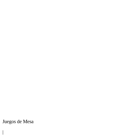
Juegos de Mesa
|