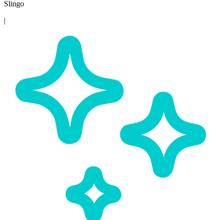
Slingo
|