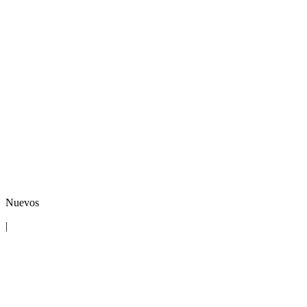
Nuevos
|