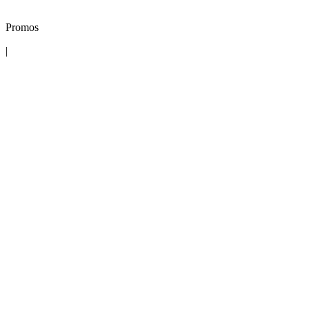
Promos
|