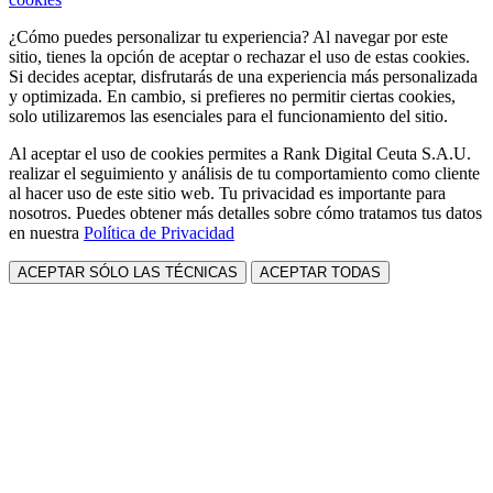
¿Cómo puedes personalizar tu experiencia? Al navegar por este
sitio, tienes la opción de aceptar o rechazar el uso de estas cookies.
Si decides aceptar, disfrutarás de una experiencia más personalizada
y optimizada. En cambio, si prefieres no permitir ciertas cookies,
solo utilizaremos las esenciales para el funcionamiento del sitio.
Al aceptar el uso de cookies permites a Rank Digital Ceuta S.A.U.
realizar el seguimiento y análisis de tu comportamiento como cliente
al hacer uso de este sitio web. Tu privacidad es importante para
nosotros. Puedes obtener más detalles sobre cómo tratamos tus datos
en nuestra
Política de Privacidad
ACEPTAR SÓLO LAS TÉCNICAS
ACEPTAR TODAS