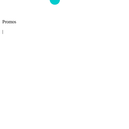
Promos
|