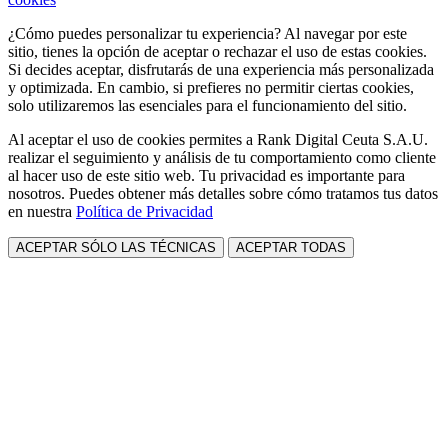
¿Cómo puedes personalizar tu experiencia? Al navegar por este
sitio, tienes la opción de aceptar o rechazar el uso de estas cookies.
Si decides aceptar, disfrutarás de una experiencia más personalizada
y optimizada. En cambio, si prefieres no permitir ciertas cookies,
solo utilizaremos las esenciales para el funcionamiento del sitio.
Al aceptar el uso de cookies permites a Rank Digital Ceuta S.A.U.
realizar el seguimiento y análisis de tu comportamiento como cliente
al hacer uso de este sitio web. Tu privacidad es importante para
nosotros. Puedes obtener más detalles sobre cómo tratamos tus datos
en nuestra
Política de Privacidad
ACEPTAR SÓLO LAS TÉCNICAS
ACEPTAR TODAS