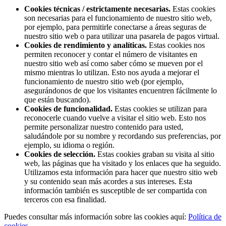
Cookies técnicas / estrictamente necesarias.
Estas cookies
son necesarias para el funcionamiento de nuestro sitio web,
por ejemplo, para permitirle conectarse a áreas seguras de
nuestro sitio web o para utilizar una pasarela de pagos virtual.
Cookies de rendimiento y analíticas.
Estas cookies nos
permiten reconocer y contar el número de visitantes en
nuestro sitio web así como saber cómo se mueven por el
mismo mientras lo utilizan. Esto nos ayuda a mejorar el
funcionamiento de nuestro sitio web (por ejemplo,
asegurándonos de que los visitantes encuentren fácilmente lo
que están buscando).
Cookies de funcionalidad.
Estas cookies se utilizan para
reconocerle cuando vuelve a visitar el sitio web. Esto nos
permite personalizar nuestro contenido para usted,
saludándole por su nombre y recordando sus preferencias, por
ejemplo, su idioma o región.
Cookies de selección.
Estas cookies graban su visita al sitio
web, las páginas que ha visitado y los enlaces que ha seguido.
Utilizamos esta información para hacer que nuestro sitio web
y su contenido sean más acordes a sus intereses. Esta
información también es susceptible de ser compartida con
terceros con esa finalidad.
Puedes consultar más información sobre las cookies aquí:
Política de
cookies