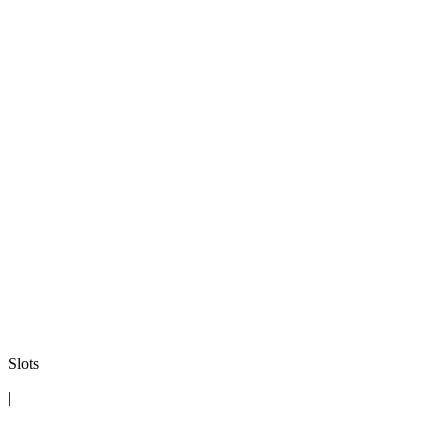
Slots
|