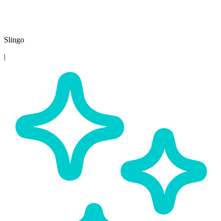
Slingo
|