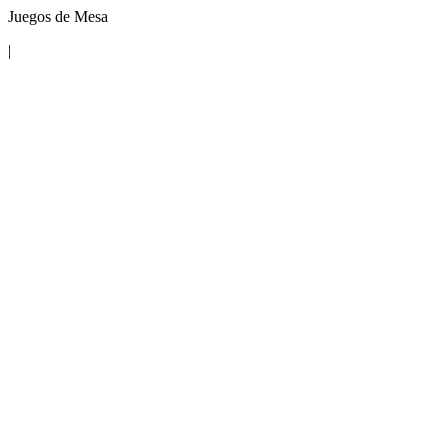
Juegos de Mesa
|