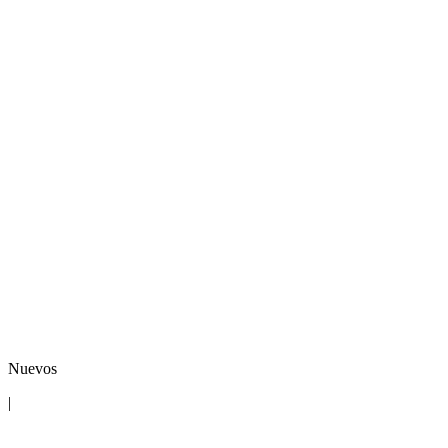
Nuevos
|