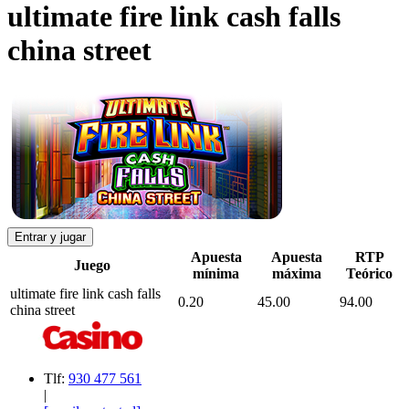
ultimate fire link cash falls
china street
Entrar y jugar
Apuesta
Apuesta
RTP
Juego
mínima
máxima
Teórico
ultimate fire link cash falls
0.20
45.00
94.00
china street
Tlf:
930 477 561
|