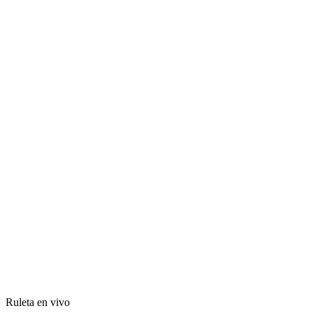
Ruleta en vivo