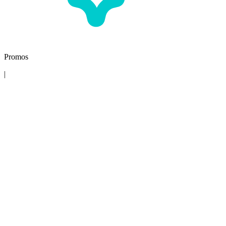
Promos
|