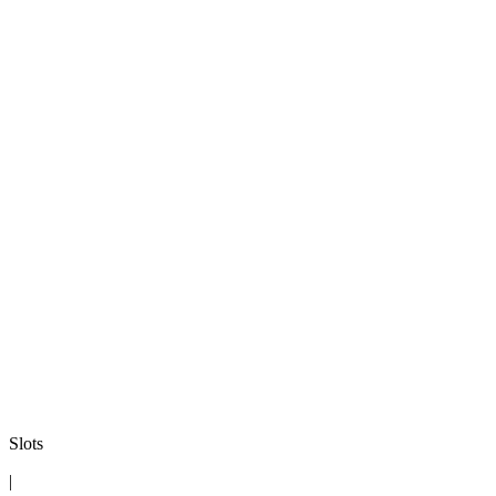
Slots
|