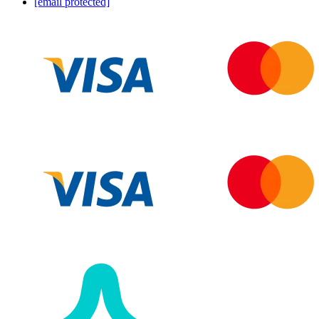
[email protected]