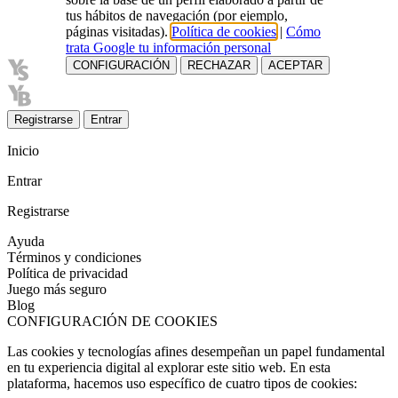
tus hábitos de navegación (por ejemplo,
páginas visitadas).
Política de cookies
|
Cómo
trata Google tu información personal
CONFIGURACIÓN
RECHAZAR
ACEPTAR
Registrarse
Entrar
Inicio
Entrar
Registrarse
Ayuda
Términos y condiciones
Política de privacidad
Juego más seguro
Blog
CONFIGURACIÓN DE COOKIES
Las cookies y tecnologías afines desempeñan un papel fundamental
en tu experiencia digital al explorar este sitio web. En esta
plataforma, hacemos uso específico de cuatro tipos de cookies: