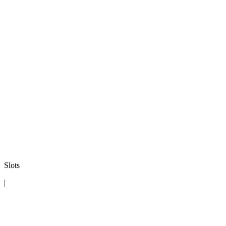
Slots
|