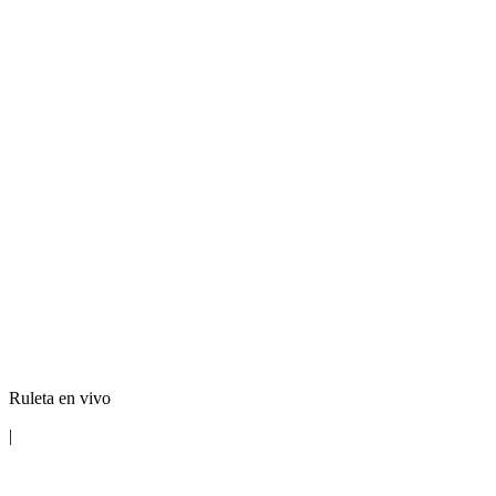
Ruleta en vivo
|