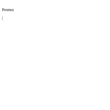
Promos
|