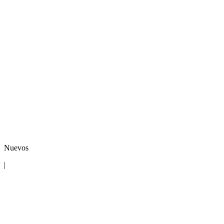
Nuevos
|