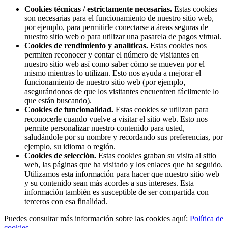
Cookies técnicas / estrictamente necesarias.
Estas cookies
son necesarias para el funcionamiento de nuestro sitio web,
por ejemplo, para permitirle conectarse a áreas seguras de
nuestro sitio web o para utilizar una pasarela de pagos virtual.
Cookies de rendimiento y analíticas.
Estas cookies nos
permiten reconocer y contar el número de visitantes en
nuestro sitio web así como saber cómo se mueven por el
mismo mientras lo utilizan. Esto nos ayuda a mejorar el
funcionamiento de nuestro sitio web (por ejemplo,
asegurándonos de que los visitantes encuentren fácilmente lo
que están buscando).
Cookies de funcionalidad.
Estas cookies se utilizan para
reconocerle cuando vuelve a visitar el sitio web. Esto nos
permite personalizar nuestro contenido para usted,
saludándole por su nombre y recordando sus preferencias, por
ejemplo, su idioma o región.
Cookies de selección.
Estas cookies graban su visita al sitio
web, las páginas que ha visitado y los enlaces que ha seguido.
Utilizamos esta información para hacer que nuestro sitio web
y su contenido sean más acordes a sus intereses. Esta
información también es susceptible de ser compartida con
terceros con esa finalidad.
Puedes consultar más información sobre las cookies aquí:
Política de
cookies