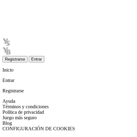
Registrarse
Entrar
Inicio
Entrar
Registrarse
Ayuda
Términos y condiciones
Política de privacidad
Juego más seguro
Blog
CONFIGURACIÓN DE COOKIES