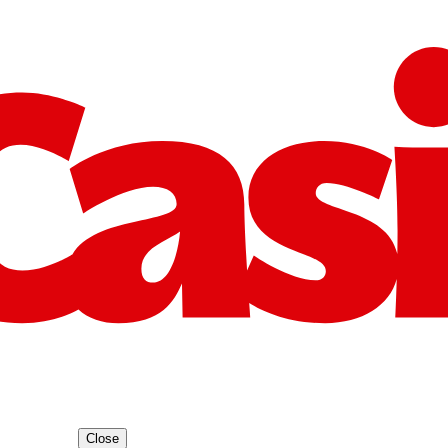
Close