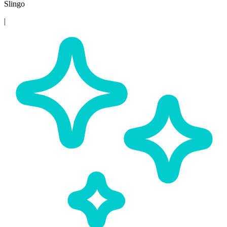
Slingo
|