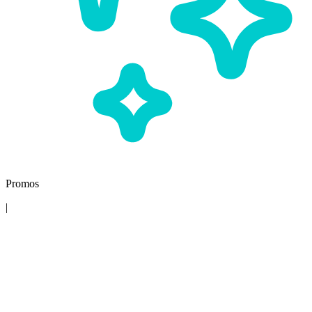
Promos
|