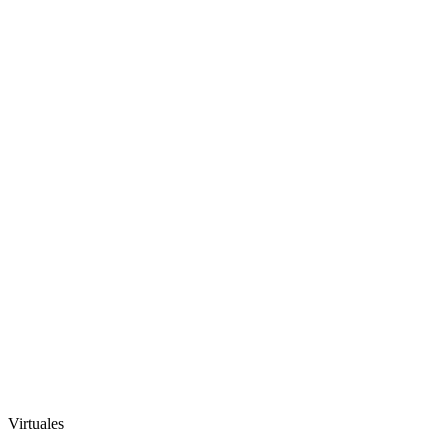
Virtuales