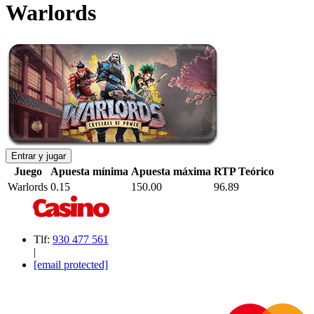
Warlords
Entrar y jugar
Juego
Apuesta mínima
Apuesta máxima
RTP Teórico
Warlords
0.15
150.00
96.89
Tlf:
930 477 561
|
[email protected]