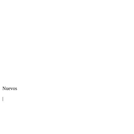
Nuevos
|