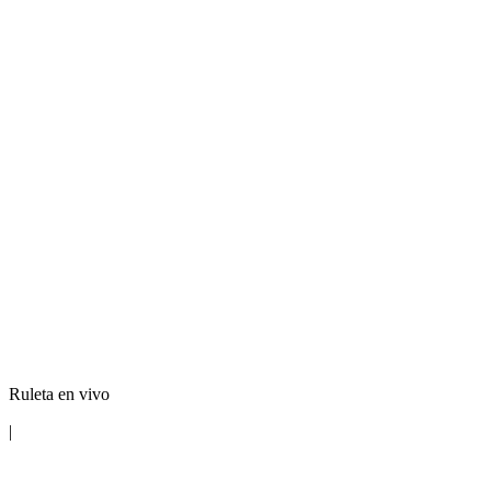
Ruleta en vivo
|