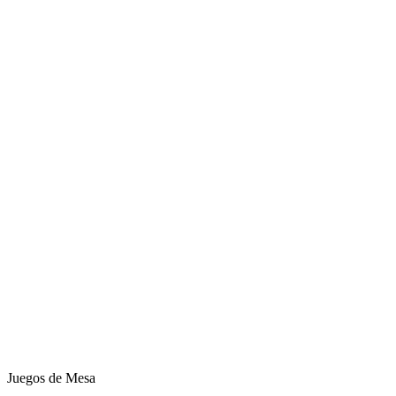
Juegos de Mesa