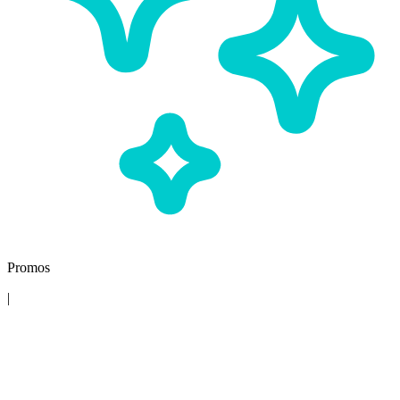
Promos
|