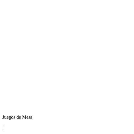
Juegos de Mesa
|