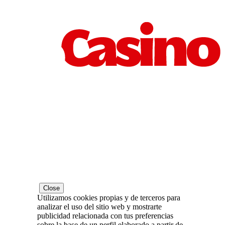
Close
Utilizamos cookies propias y de terceros para
analizar el uso del sitio web y mostrarte
publicidad relacionada con tus preferencias
sobre la base de un perfil elaborado a partir de