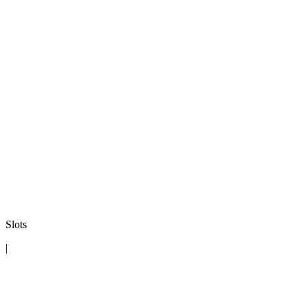
Slots
|