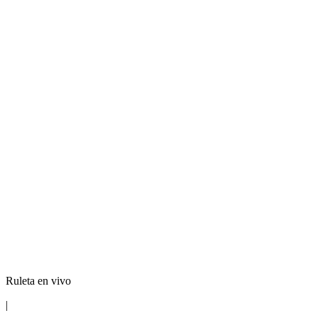
Ruleta en vivo
|