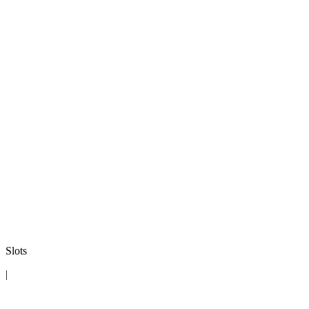
Slots
|