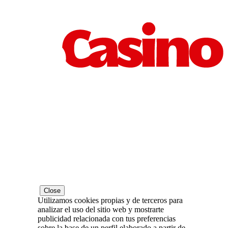
Close
Utilizamos cookies propias y de terceros para
analizar el uso del sitio web y mostrarte
publicidad relacionada con tus preferencias
sobre la base de un perfil elaborado a partir de