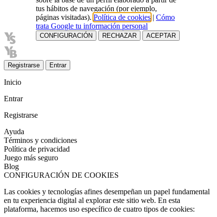
tus hábitos de navegación (por ejemplo,
páginas visitadas).
Política de cookies
|
Cómo
trata Google tu información personal
CONFIGURACIÓN
RECHAZAR
ACEPTAR
Registrarse
Entrar
Inicio
Entrar
Registrarse
Ayuda
Términos y condiciones
Política de privacidad
Juego más seguro
Blog
CONFIGURACIÓN DE COOKIES
Las cookies y tecnologías afines desempeñan un papel fundamental
en tu experiencia digital al explorar este sitio web. En esta
plataforma, hacemos uso específico de cuatro tipos de cookies: