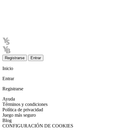
Registrarse
Entrar
Inicio
Entrar
Registrarse
Ayuda
Términos y condiciones
Política de privacidad
Juego más seguro
Blog
CONFIGURACIÓN DE COOKIES