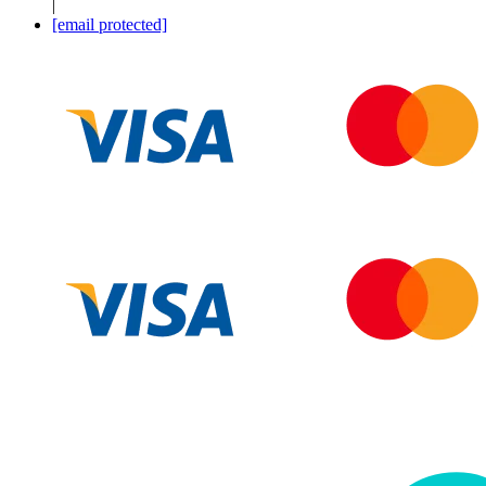
|
[email protected]