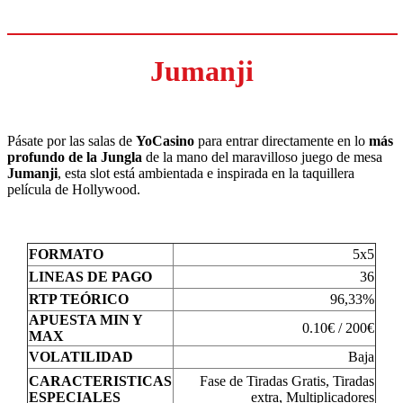
Jumanji
Pásate por las salas de
YoCasino
para entrar directamente en lo
más
profundo de la Jungla
de la mano del maravilloso juego de mesa
Jumanji
, esta slot está ambientada e inspirada en la taquillera
película de Hollywood.
FORMATO
5x5
LINEAS DE PAGO
36
RTP TEÓRICO
96,33%
APUESTA MIN Y
0.10€ / 200€
MAX
VOLATILIDAD
Baja
CARACTERISTICAS
Fase de Tiradas Gratis, Tiradas
ESPECIALES
extra, Multiplicadores