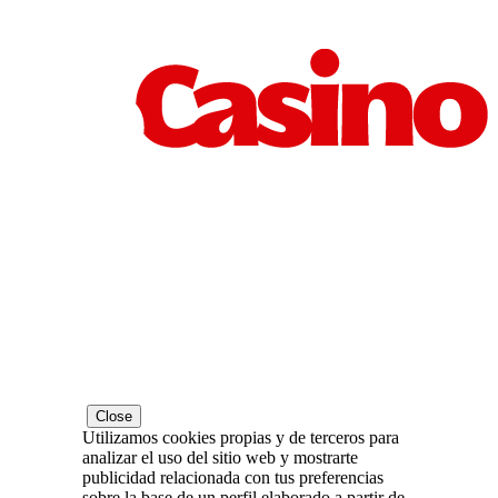
Close
Utilizamos cookies propias y de terceros para
analizar el uso del sitio web y mostrarte
publicidad relacionada con tus preferencias
sobre la base de un perfil elaborado a partir de