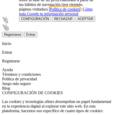
tus hábitos de navegación (por ejemplo,
páginas visitadas).
Política de cookies
|
Cómo
trata Google tu información personal
CONFIGURACIÓN
RECHAZAR
ACEPTAR
Registrarse
Entrar
Inicio
Entrar
Registrarse
Ayuda
Términos y condiciones
Política de privacidad
Juego más seguro
Blog
CONFIGURACIÓN DE COOKIES
Las cookies y tecnologías afines desempeñan un papel fundamental
en tu experiencia digital al explorar este sitio web. En esta
plataforma, hacemos uso específico de cuatro tipos de cookies: