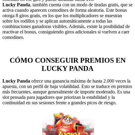
Lucky Panda
, también cuenta con un modo de tiradas gratis, que se
activa cuando aparecen comodines de forma aleatoria. Este bonus
otorga 8 giros gratis, en los que los multiplicadores se muestran
sobre los rodillos y se aplican automáticamente a todas las
combinaciones ganadoras visibles. Además, existe la posibilidad de
reactivar el bonus, consiguiendo giros adicionales si vuelven a caer
comodines.
CÓMO CONSEGUIR PREMIOS EN
LUCKY PANDA
Lucky Panda
ofrece una ganancia máxima de hasta 2.000 veces la
apuesta, con un perfil de baja volatilidad. Esto se traduce en premios
más frecuentes, aunque generalmente de importe moderado. Es una
slot pensada para jugadores que priorizan la estabilidad y la
continuidad en sus sesiones frente a grandes picos de riesgo.