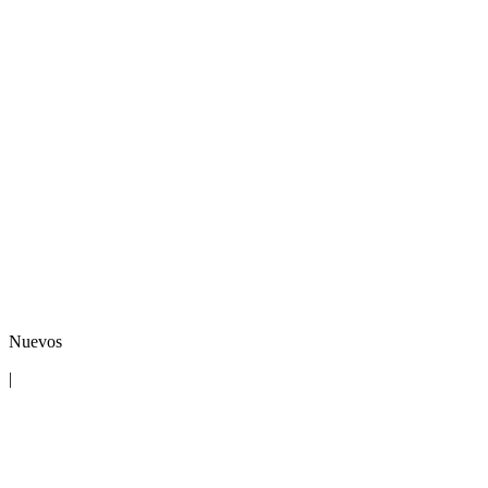
Nuevos
|