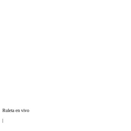
Ruleta en vivo
|