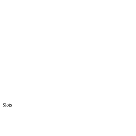
Slots
|