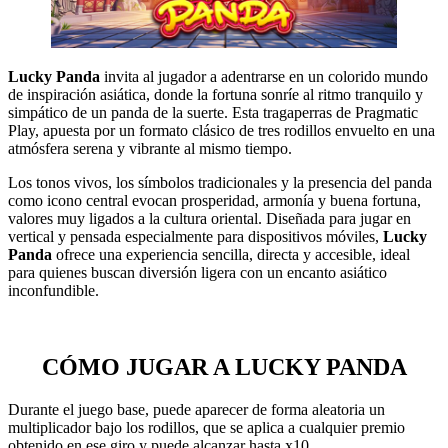
Lucky Panda
invita al jugador a adentrarse en un colorido mundo
de inspiración asiática, donde la fortuna sonríe al ritmo tranquilo y
simpático de un panda de la suerte. Esta tragaperras de Pragmatic
Play, apuesta por un formato clásico de tres rodillos envuelto en una
atmósfera serena y vibrante al mismo tiempo.
Los tonos vivos, los símbolos tradicionales y la presencia del panda
como icono central evocan prosperidad, armonía y buena fortuna,
valores muy ligados a la cultura oriental. Diseñada para jugar en
vertical y pensada especialmente para dispositivos móviles,
Lucky
Panda
ofrece una experiencia sencilla, directa y accesible, ideal
para quienes buscan diversión ligera con un encanto asiático
inconfundible.
CÓMO JUGAR A LUCKY PANDA
Durante el juego base, puede aparecer de forma aleatoria un
multiplicador bajo los rodillos, que se aplica a cualquier premio
obtenido en ese giro y puede alcanzar hasta x10.