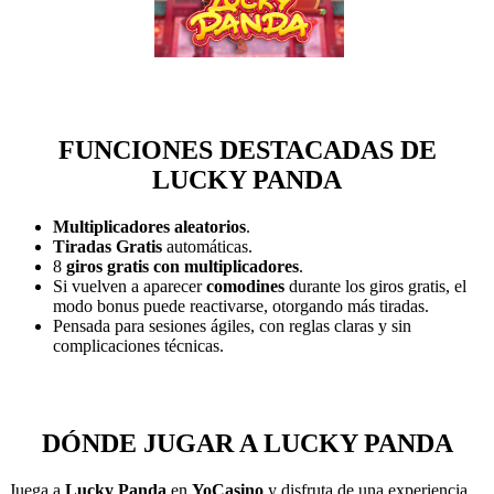
FUNCIONES DESTACADAS DE
LUCKY PANDA
Multiplicadores aleatorios
.
Tiradas Gratis
automáticas.
8
giros gratis con multiplicadores
.
Si vuelven a aparecer
comodines
durante los giros gratis, el
modo bonus puede reactivarse, otorgando más tiradas.
Pensada para sesiones ágiles, con reglas claras y sin
complicaciones técnicas.
DÓNDE JUGAR A LUCKY PANDA
Juega a
Lucky Panda
en
YoCasino
y disfruta de una experiencia