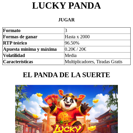
LUCKY PANDA
JUGAR
Formato
3
Formas de ganar
Hasta x 2000
RTP teórico
96.50%
Apuesta mínima y máxima
0.20€ / 20€
Volatilidad
Media
Características
Multiplicadores, Tiradas Gratis
EL PANDA DE LA SUERTE