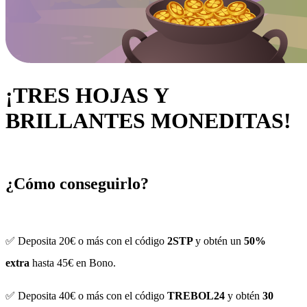
¡TRES HOJAS Y
BRILLANTES MONEDITAS!
¿Cómo conseguirlo?
✅ Deposita 20€ o más con el código
2STP
y obtén un
50%
extra
hasta 45€ en Bono.
✅ Deposita 40€ o más con el código
TREBOL24
y obtén
30