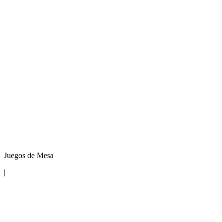
Juegos de Mesa
|