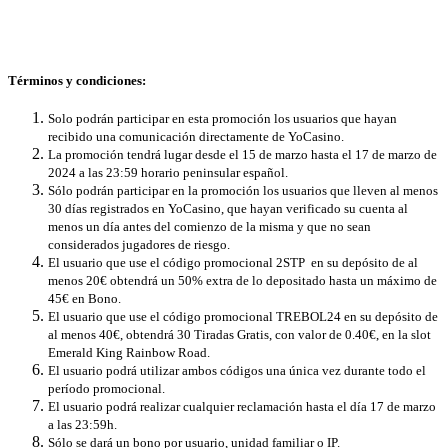
Términos y condiciones:
Solo podrán participar en esta promoción los usuarios que hayan
recibido una comunicación directamente de YoCasino.
La promoción tendrá lugar desde el 15 de marzo hasta el 17 de marzo de
2024 a las 23:59 horario peninsular español.
Sólo podrán participar en la promoción los usuarios que lleven al menos
30 días registrados en YoCasino, que hayan verificado su cuenta al
menos un día antes del comienzo de la misma y que no sean
considerados jugadores de riesgo.
El usuario que use el código promocional 2STP en su depósito de al
menos 20€ obtendrá un 50% extra de lo depositado hasta un máximo de
45€ en Bono.
El usuario que use el código promocional TREBOL24 en su depósito de
al menos 40€, obtendrá 30 Tiradas Gratis, con valor de 0.40€, en la slot
Emerald King Rainbow Road.
El usuario podrá utilizar ambos códigos una única vez durante todo el
período promocional.
El usuario podrá realizar cualquier reclamación hasta el día 17 de marzo
a las 23:59h.
Sólo se dará un bono por usuario, unidad familiar o IP.