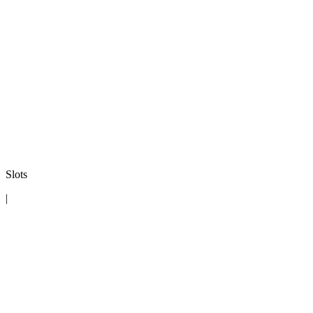
Slots
|