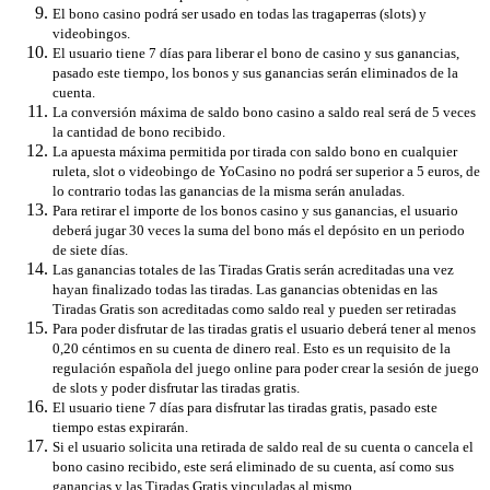
El bono casino podrá ser usado en todas las tragaperras (slots) y
videobingos.
El usuario tiene 7 días para liberar el bono de casino y sus ganancias,
pasado este tiempo, los bonos y sus ganancias serán eliminados de la
cuenta.
La conversión máxima de saldo bono casino a saldo real será de 5 veces
la cantidad de bono recibido.
La apuesta máxima permitida por tirada con saldo bono en cualquier
ruleta, slot o videobingo de YoCasino no podrá ser superior a 5 euros, de
lo contrario todas las ganancias de la misma serán anuladas.
Para retirar el importe de los bonos casino y sus ganancias, el usuario
deberá jugar 30 veces la suma del bono más el depósito en un periodo
de siete días.
Las ganancias totales de las Tiradas Gratis serán acreditadas una vez
hayan finalizado todas las tiradas. Las ganancias obtenidas en las
Tiradas Gratis son acreditadas como saldo real y pueden ser retiradas
Para poder disfrutar de las tiradas gratis el usuario deberá tener al menos
0,20 céntimos en su cuenta de dinero real. Esto es un requisito de la
regulación española del juego online para poder crear la sesión de juego
de slots y poder disfrutar las tiradas gratis.
El usuario tiene 7 días para disfrutar las tiradas gratis, pasado este
tiempo estas expirarán.
Si el usuario solicita una retirada de saldo real de su cuenta o cancela el
bono casino recibido, este será eliminado de su cuenta, así como sus
ganancias y las Tiradas Gratis vinculadas al mismo.