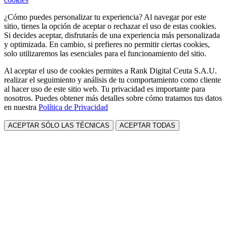
¿Cómo puedes personalizar tu experiencia? Al navegar por este
sitio, tienes la opción de aceptar o rechazar el uso de estas cookies.
Si decides aceptar, disfrutarás de una experiencia más personalizada
y optimizada. En cambio, si prefieres no permitir ciertas cookies,
solo utilizaremos las esenciales para el funcionamiento del sitio.
Al aceptar el uso de cookies permites a Rank Digital Ceuta S.A.U.
realizar el seguimiento y análisis de tu comportamiento como cliente
al hacer uso de este sitio web. Tu privacidad es importante para
nosotros. Puedes obtener más detalles sobre cómo tratamos tus datos
en nuestra
Política de Privacidad
ACEPTAR SÓLO LAS TÉCNICAS
ACEPTAR TODAS