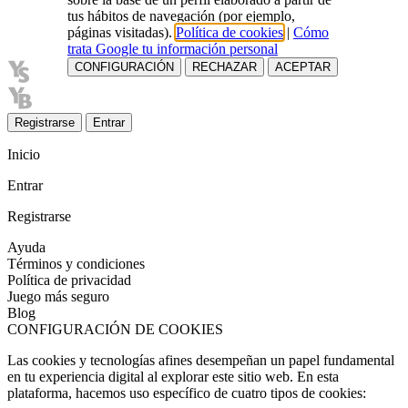
tus hábitos de navegación (por ejemplo,
páginas visitadas).
Política de cookies
|
Cómo
trata Google tu información personal
CONFIGURACIÓN
RECHAZAR
ACEPTAR
Registrarse
Entrar
Inicio
Entrar
Registrarse
Ayuda
Términos y condiciones
Política de privacidad
Juego más seguro
Blog
CONFIGURACIÓN DE COOKIES
Las cookies y tecnologías afines desempeñan un papel fundamental
en tu experiencia digital al explorar este sitio web. En esta
plataforma, hacemos uso específico de cuatro tipos de cookies: