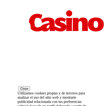
Close
Utilizamos cookies propias y de terceros para
analizar el uso del sitio web y mostrarte
publicidad relacionada con tus preferencias
sobre la base de un perfil elaborado a partir de