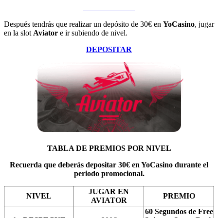
INSCRIBIRSE
Después tendrás que realizar un depósito de 30€ en
YoCasino
, jugar
en la slot
Aviator
e ir subiendo de nivel.
DEPOSITAR
TABLA DE PREMIOS POR NIVEL
Recuerda que deberás depositar 30€ en YoCasino durante el
periodo promocional.
JUGAR EN
NIVEL
PREMIO
AVIATOR
60 Segundos de Free