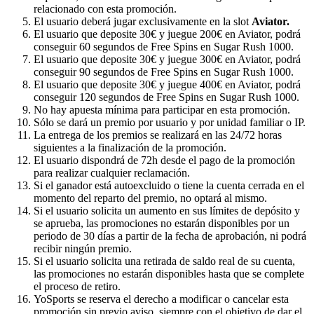
relacionado con esta promoción.
El usuario deberá jugar exclusivamente en la slot
Aviator.
El usuario que deposite 30€ y juegue 200€ en Aviator, podrá
conseguir 60 segundos de Free Spins en Sugar Rush 1000.
El usuario que deposite 30€ y juegue 300€ en Aviator, podrá
conseguir 90 segundos de Free Spins en Sugar Rush 1000.
El usuario que deposite 30€ y juegue 400€ en Aviator, podrá
conseguir 120 segundos de Free Spins en Sugar Rush 1000.
No hay apuesta mínima para participar en esta promoción.
Sólo se dará un premio por usuario y por unidad familiar o IP.
La entrega de los premios se realizará en las 24/72 horas
siguientes a la finalización de la promoción.
El usuario dispondrá de 72h desde el pago de la promoción
para realizar cualquier reclamación.
Si el ganador está autoexcluido o tiene la cuenta cerrada en el
momento del reparto del premio, no optará al mismo.
Si el usuario solicita un aumento en sus límites de depósito y
se aprueba, las promociones no estarán disponibles por un
periodo de 30 días a partir de la fecha de aprobación, ni podrá
recibir ningún premio.
Si el usuario solicita una retirada de saldo real de su cuenta,
las promociones no estarán disponibles hasta que se complete
el proceso de retiro.
YoSports se reserva el derecho a modificar o cancelar esta
promoción sin previo aviso, siempre con el objetivo de dar el