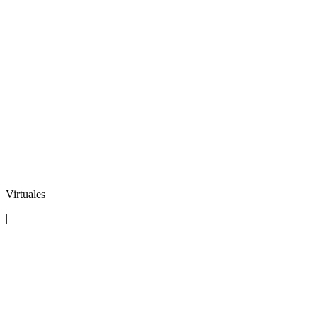
Virtuales
|