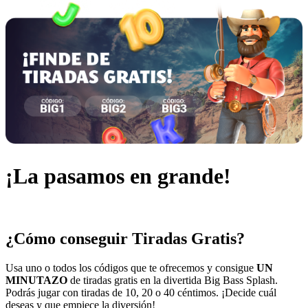
¡La pasamos en grande!
¿Cómo conseguir Tiradas Gratis?
Usa uno o todos los códigos que te ofrecemos y consigue
UN
MINUTAZO
de tiradas gratis en la divertida Big Bass Splash.
Podrás jugar con tiradas de 10, 20 o 40 céntimos. ¡Decide cuál
deseas y que empiece la diversión!