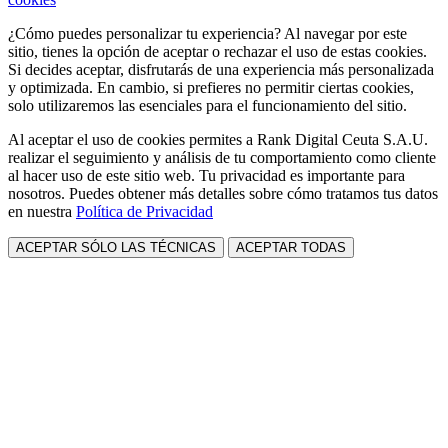
¿Cómo puedes personalizar tu experiencia? Al navegar por este
sitio, tienes la opción de aceptar o rechazar el uso de estas cookies.
Si decides aceptar, disfrutarás de una experiencia más personalizada
y optimizada. En cambio, si prefieres no permitir ciertas cookies,
solo utilizaremos las esenciales para el funcionamiento del sitio.
Al aceptar el uso de cookies permites a Rank Digital Ceuta S.A.U.
realizar el seguimiento y análisis de tu comportamiento como cliente
al hacer uso de este sitio web. Tu privacidad es importante para
nosotros. Puedes obtener más detalles sobre cómo tratamos tus datos
en nuestra
Política de Privacidad
ACEPTAR SÓLO LAS TÉCNICAS
ACEPTAR TODAS