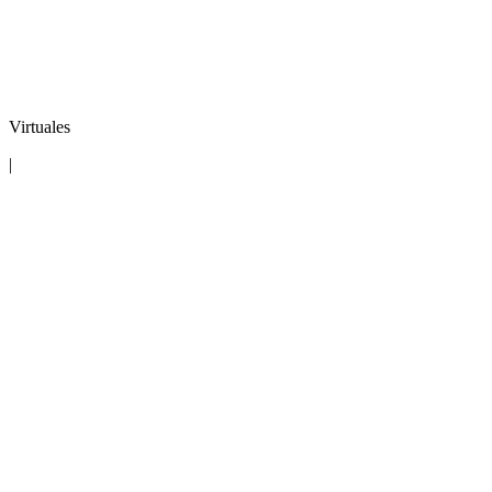
Virtuales
|