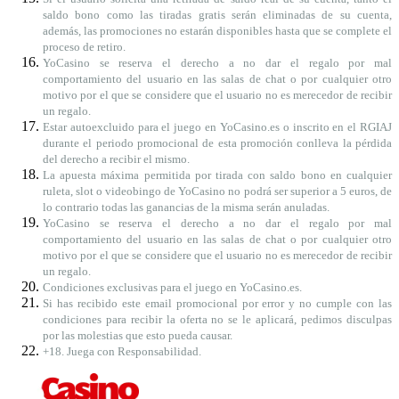
saldo bono como las tiradas gratis serán eliminadas de su cuenta,
además, las promociones no estarán disponibles hasta que se complete el
proceso de retiro.
YoCasino se reserva el derecho a no dar el regalo por mal
comportamiento del usuario en las salas de chat o por cualquier otro
motivo por el que se considere que el usuario no es merecedor de recibir
un regalo.
Estar autoexcluido para el juego en YoCasino.es o inscrito en el RGIAJ
durante el periodo promocional de esta promoción conlleva la pérdida
del derecho a recibir el mismo.
La apuesta máxima permitida por tirada con saldo bono en cualquier
ruleta, slot o videobingo de YoCasino no podrá ser superior a 5 euros, de
lo contrario
todas las ganancias de la misma serán anuladas.
YoCasino se reserva el derecho a no dar el regalo por mal
comportamiento del usuario en las salas de chat o por cualquier otro
motivo por el que se considere que el usuario no es merecedor de recibir
un regalo.
Condiciones exclusivas para el juego en YoCasino.es.
Si has recibido este email promocional por error y no cumple con las
condiciones para recibir la oferta no se le aplicará, pedimos disculpas
por las molestias que esto pueda causar.
+18. Juega con Responsabilidad.