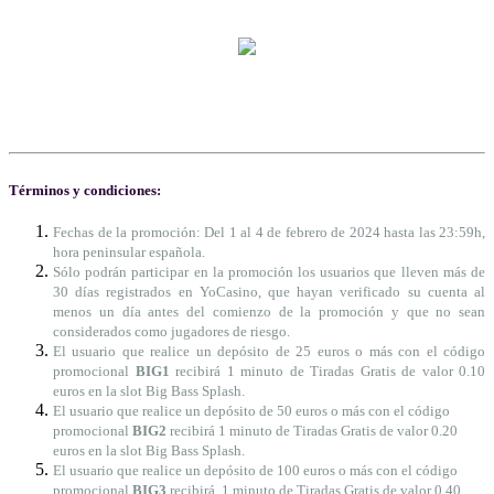
Términos y condiciones:
Fechas de la promoción: Del 1 al 4 de febrero de 2024 hasta las 23:59h,
hora peninsular española.
Sólo podrán participar en la promoción los usuarios que lleven más de
30 días registrados en YoCasino, que hayan verificado su cuenta al
menos un día antes del comienzo de la promoción y que no sean
considerados como jugadores de riesgo.
El usuario que realice un depósito de 25 euros o más con el código
promocional
BIG1
recibirá 1 minuto de Tiradas Gratis de valor 0.10
euros en la slot Big Bass Splash.
El usuario que realice un depósito de 50 euros o más con el código
promocional
BIG2
recibirá 1 minuto de Tiradas Gratis de valor 0.20
euros en la slot Big Bass Splash.
El usuario que realice un depósito de 100 euros o más con el código
promocional
BIG3
recibirá 1 minuto de Tiradas Gratis de valor 0.40