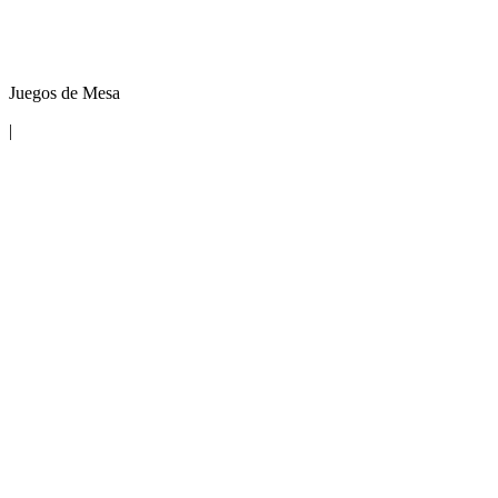
Juegos de Mesa
|