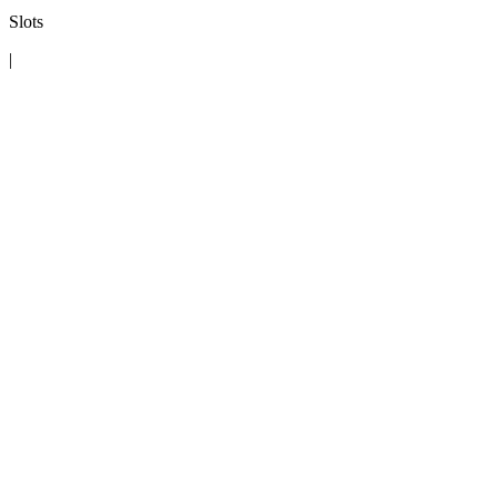
Slots
|