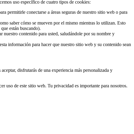
acemos uso específico de cuatro tipos de cookies:
ra permitirle conectarse a áreas seguras de nuestro sitio web o para
 como saber cómo se mueven por el mismo mientras lo utilizan. Esto
o que están buscando).
zar nuestro contenido para usted, saludándole por su nombre y
s esta información para hacer que nuestro sitio web y su contenido sean
s aceptar, disfrutarás de una experiencia más personalizada y
er uso de este sitio web. Tu privacidad es importante para nosotros.