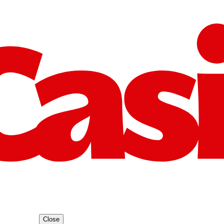
Close