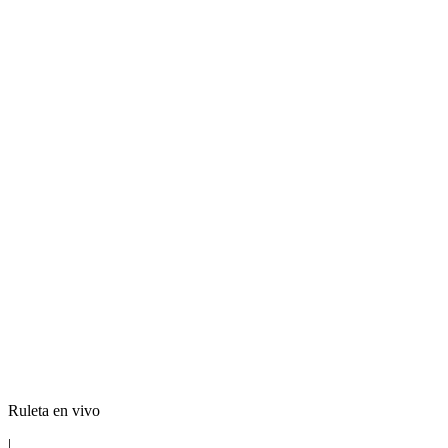
Ruleta en vivo
|