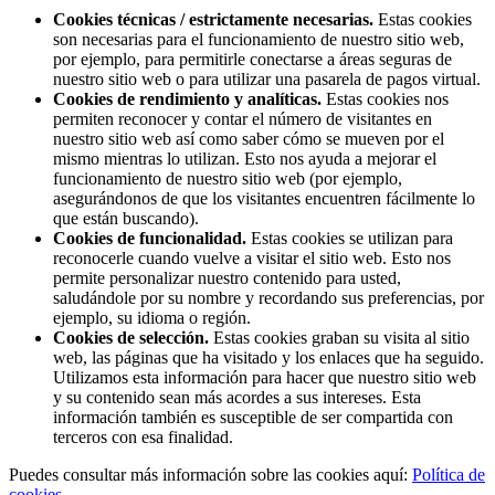
Cookies técnicas / estrictamente necesarias.
Estas cookies
son necesarias para el funcionamiento de nuestro sitio web,
por ejemplo, para permitirle conectarse a áreas seguras de
nuestro sitio web o para utilizar una pasarela de pagos virtual.
Cookies de rendimiento y analíticas.
Estas cookies nos
permiten reconocer y contar el número de visitantes en
nuestro sitio web así como saber cómo se mueven por el
mismo mientras lo utilizan. Esto nos ayuda a mejorar el
funcionamiento de nuestro sitio web (por ejemplo,
asegurándonos de que los visitantes encuentren fácilmente lo
que están buscando).
Cookies de funcionalidad.
Estas cookies se utilizan para
reconocerle cuando vuelve a visitar el sitio web. Esto nos
permite personalizar nuestro contenido para usted,
saludándole por su nombre y recordando sus preferencias, por
ejemplo, su idioma o región.
Cookies de selección.
Estas cookies graban su visita al sitio
web, las páginas que ha visitado y los enlaces que ha seguido.
Utilizamos esta información para hacer que nuestro sitio web
y su contenido sean más acordes a sus intereses. Esta
información también es susceptible de ser compartida con
terceros con esa finalidad.
Puedes consultar más información sobre las cookies aquí:
Política de
cookies