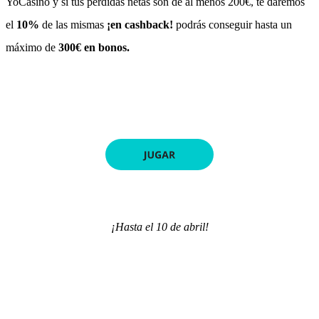
YoCasino y si tus pérdidas netas son de al menos 200€, te daremos
el
10%
de las mismas
¡en cashback!
podrás conseguir hasta un
máximo de
300€ en bonos.
¡Hasta el 10 de abril!