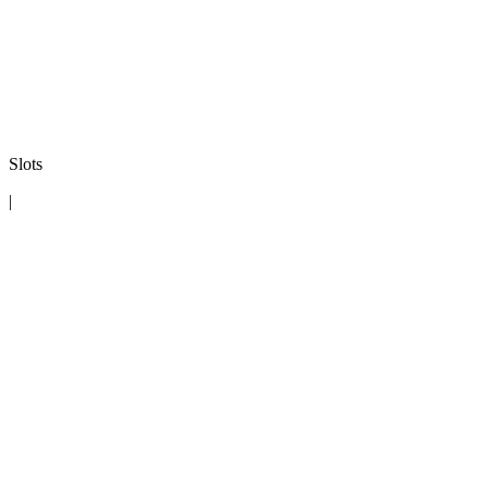
Slots
|