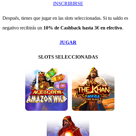
INSCRIBIRSE
Después, tienes que jugar en las slots seleccionadas. Si tu saldo es
negativo recibirás un
10% de Cashback
hasta 3€ en efectivo
.
JUGAR
SLOTS SELECCIONADAS