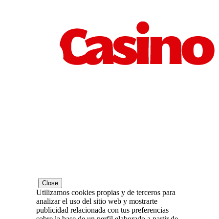
Close
Utilizamos cookies propias y de terceros para
analizar el uso del sitio web y mostrarte
publicidad relacionada con tus preferencias
sobre la base de un perfil elaborado a partir de