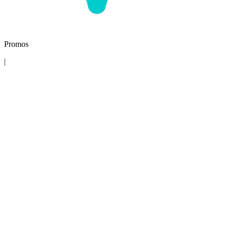
Promos
|