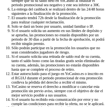
siempre que su su saldo neto en YoCasino al finalizar el
periodo promocional sea negativo y este sea inferior a 30€.
La entrega del cashback se realizará dentro de las 24/48 horas
siguientes a la finalización de la promoción.
El usuario tendrá 72h desde la finalización de la promoción
para realizar cualquier reclamación.
Solo se dará un bono por usuario, unidad familiar o IP.
Si el usuario solicita un aumento en sus límites de depósito y
se aprueba, las promociones no estarán disponibles por un
periodo de 30 días a partir de la fecha de aprobación, ni podrá
recibir ningún premio.
Sólo podrán participar en la promoción los usuarios que no
sean considerados jugadores de riesgo.
Si el usuario solicita una retirada de saldo real de su cuenta,
tanto el saldo bono como las tiradas gratis serán eliminadas de
su cuenta, además, las promociones no estarán disponibles
hasta que se complete el proceso de retiro.
Estar autoexcluido para el juego en YoCasino.es o inscrito en
el RGIAJ durante el periodo promocional de esta promoción
conlleva la pérdida del derecho a recibir el mismo.
YoCasino se reserva el derecho a modificar o cancelar esta
promoción sin previo aviso, siempre con el objetivo de dar el
mejor servicio posible a sus usuarios.
Si el usuario ha recibido esta comunicación por error y no
cumple las condiciones para recibir la oferta, no se le aplicará.