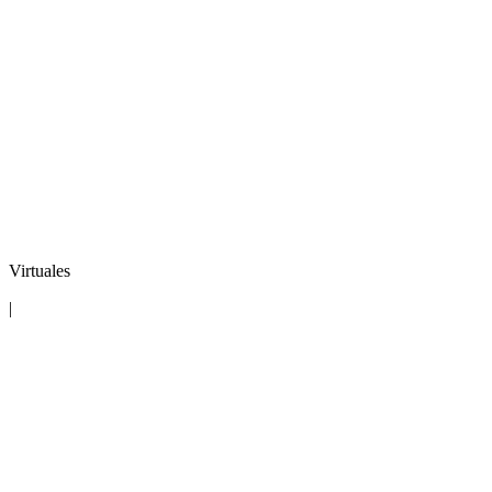
Virtuales
|