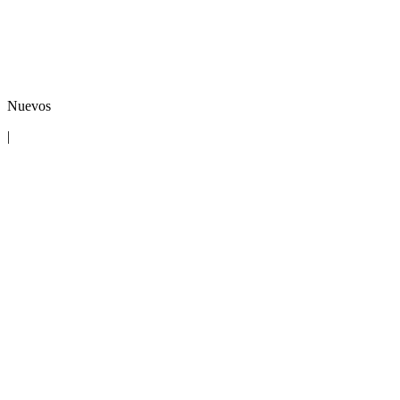
Nuevos
|