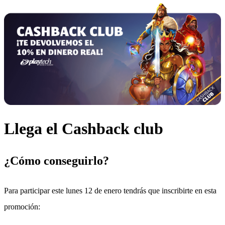
Llega el Cashback club
¿Cómo conseguirlo?
Para participar este lunes 12 de enero tendrás que inscribirte en esta
promoción: