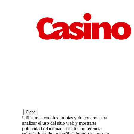
Close
Utilizamos cookies propias y de terceros para
analizar el uso del sitio web y mostrarte
publicidad relacionada con tus preferencias
sobre la base de un perfil elaborado a partir de