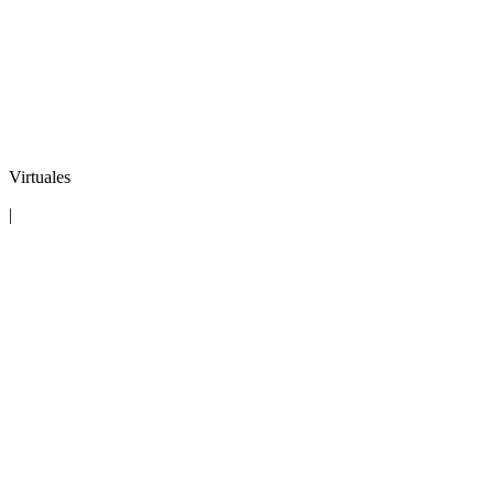
Virtuales
|