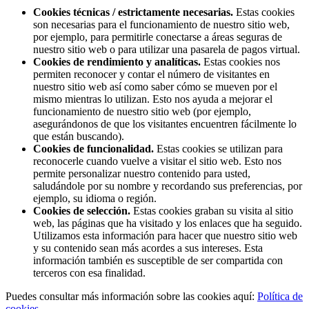
Cookies técnicas / estrictamente necesarias.
Estas cookies
son necesarias para el funcionamiento de nuestro sitio web,
por ejemplo, para permitirle conectarse a áreas seguras de
nuestro sitio web o para utilizar una pasarela de pagos virtual.
Cookies de rendimiento y analíticas.
Estas cookies nos
permiten reconocer y contar el número de visitantes en
nuestro sitio web así como saber cómo se mueven por el
mismo mientras lo utilizan. Esto nos ayuda a mejorar el
funcionamiento de nuestro sitio web (por ejemplo,
asegurándonos de que los visitantes encuentren fácilmente lo
que están buscando).
Cookies de funcionalidad.
Estas cookies se utilizan para
reconocerle cuando vuelve a visitar el sitio web. Esto nos
permite personalizar nuestro contenido para usted,
saludándole por su nombre y recordando sus preferencias, por
ejemplo, su idioma o región.
Cookies de selección.
Estas cookies graban su visita al sitio
web, las páginas que ha visitado y los enlaces que ha seguido.
Utilizamos esta información para hacer que nuestro sitio web
y su contenido sean más acordes a sus intereses. Esta
información también es susceptible de ser compartida con
terceros con esa finalidad.
Puedes consultar más información sobre las cookies aquí:
Política de
cookies