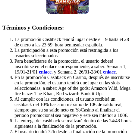
Términos y Condiciones:
La promoción Cashback tendrá lugar desde el 19 hasta el 28
de enero a las 23:59, hora peninsular española.
La participación a esta promoción está restringida a los
usuarios seleccionados.
Para beneficiarse de la promoción, el usuario deberá
inscribirse en el enlace correspondiente, a saber: Semana 1,
19/01-21/01
enlace
.
y Semana 2, 26/01-28/01
enlace
.
En la promoción Cashback en Casino, después de inscribirse
en la promoción, el usuario tendrá que jugar en las slots
seleccionadas, a saber: Age of the gods: Amazon Wild, Mega
fire blaze: The Khan, Red wizard: Bank it Up.
Al cumplir con las condiciones, el usuario recibirá un
cashback del 10% hasta un máximo de 10€ de saldo real,
siempre que su su saldo neto en YoCasino al finalizar el
periodo promocional sea negativo y este sea inferior a 100€.
La entrega del cashback se realizará dentro de las 24/48 horas
siguientes a la finalización de la promoción.
El usuario tendrá 72h desde la finalización de la promoción