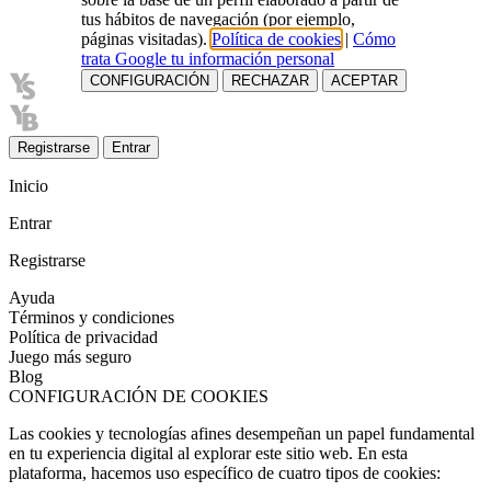
tus hábitos de navegación (por ejemplo,
páginas visitadas).
Política de cookies
|
Cómo
trata Google tu información personal
CONFIGURACIÓN
RECHAZAR
ACEPTAR
Registrarse
Entrar
Inicio
Entrar
Registrarse
Ayuda
Términos y condiciones
Política de privacidad
Juego más seguro
Blog
CONFIGURACIÓN DE COOKIES
Las cookies y tecnologías afines desempeñan un papel fundamental
en tu experiencia digital al explorar este sitio web. En esta
plataforma, hacemos uso específico de cuatro tipos de cookies: