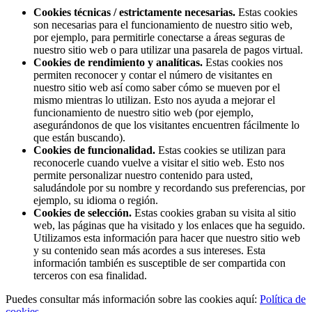
Cookies técnicas / estrictamente necesarias.
Estas cookies
son necesarias para el funcionamiento de nuestro sitio web,
por ejemplo, para permitirle conectarse a áreas seguras de
nuestro sitio web o para utilizar una pasarela de pagos virtual.
Cookies de rendimiento y analíticas.
Estas cookies nos
permiten reconocer y contar el número de visitantes en
nuestro sitio web así como saber cómo se mueven por el
mismo mientras lo utilizan. Esto nos ayuda a mejorar el
funcionamiento de nuestro sitio web (por ejemplo,
asegurándonos de que los visitantes encuentren fácilmente lo
que están buscando).
Cookies de funcionalidad.
Estas cookies se utilizan para
reconocerle cuando vuelve a visitar el sitio web. Esto nos
permite personalizar nuestro contenido para usted,
saludándole por su nombre y recordando sus preferencias, por
ejemplo, su idioma o región.
Cookies de selección.
Estas cookies graban su visita al sitio
web, las páginas que ha visitado y los enlaces que ha seguido.
Utilizamos esta información para hacer que nuestro sitio web
y su contenido sean más acordes a sus intereses. Esta
información también es susceptible de ser compartida con
terceros con esa finalidad.
Puedes consultar más información sobre las cookies aquí:
Política de
cookies