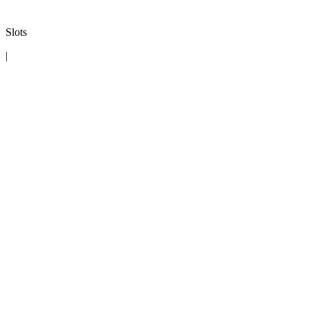
Slots
|