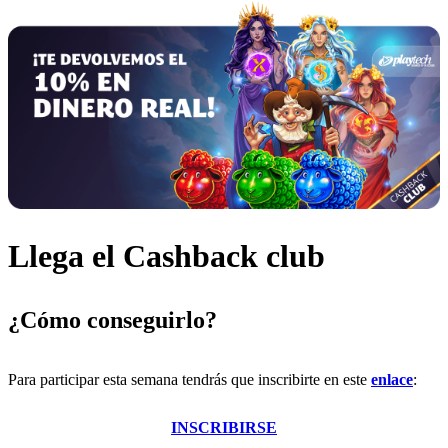
Llega el Cashback club
¿Cómo conseguirlo?
Para participar esta semana tendrás que inscribirte en este
enlace
:
INSCRIBIRSE