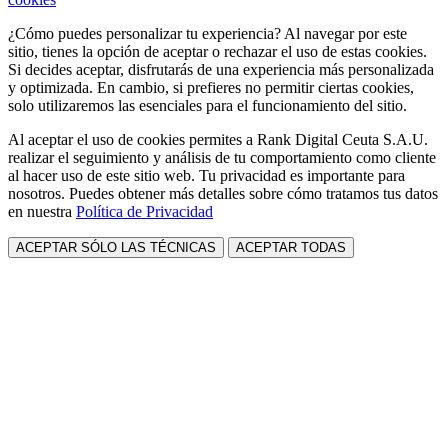
¿Cómo puedes personalizar tu experiencia? Al navegar por este
sitio, tienes la opción de aceptar o rechazar el uso de estas cookies.
Si decides aceptar, disfrutarás de una experiencia más personalizada
y optimizada. En cambio, si prefieres no permitir ciertas cookies,
solo utilizaremos las esenciales para el funcionamiento del sitio.
Al aceptar el uso de cookies permites a Rank Digital Ceuta S.A.U.
realizar el seguimiento y análisis de tu comportamiento como cliente
al hacer uso de este sitio web. Tu privacidad es importante para
nosotros. Puedes obtener más detalles sobre cómo tratamos tus datos
en nuestra
Política de Privacidad
ACEPTAR SÓLO LAS TÉCNICAS
ACEPTAR TODAS