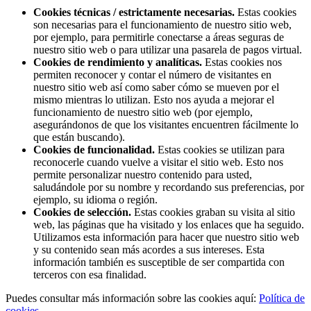
Cookies técnicas / estrictamente necesarias.
Estas cookies
son necesarias para el funcionamiento de nuestro sitio web,
por ejemplo, para permitirle conectarse a áreas seguras de
nuestro sitio web o para utilizar una pasarela de pagos virtual.
Cookies de rendimiento y analíticas.
Estas cookies nos
permiten reconocer y contar el número de visitantes en
nuestro sitio web así como saber cómo se mueven por el
mismo mientras lo utilizan. Esto nos ayuda a mejorar el
funcionamiento de nuestro sitio web (por ejemplo,
asegurándonos de que los visitantes encuentren fácilmente lo
que están buscando).
Cookies de funcionalidad.
Estas cookies se utilizan para
reconocerle cuando vuelve a visitar el sitio web. Esto nos
permite personalizar nuestro contenido para usted,
saludándole por su nombre y recordando sus preferencias, por
ejemplo, su idioma o región.
Cookies de selección.
Estas cookies graban su visita al sitio
web, las páginas que ha visitado y los enlaces que ha seguido.
Utilizamos esta información para hacer que nuestro sitio web
y su contenido sean más acordes a sus intereses. Esta
información también es susceptible de ser compartida con
terceros con esa finalidad.
Puedes consultar más información sobre las cookies aquí:
Política de
cookies