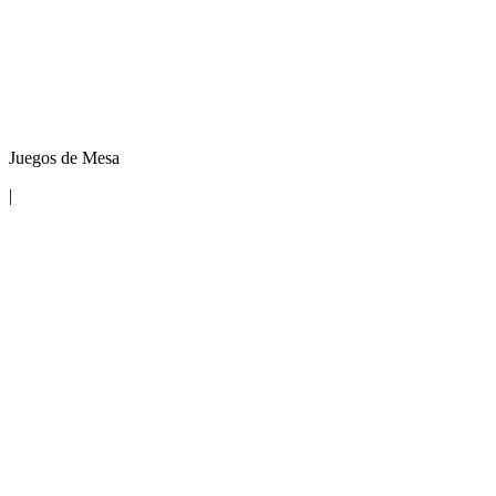
Juegos de Mesa
|