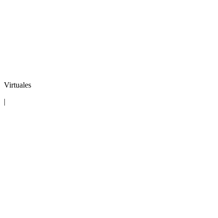
Virtuales
|