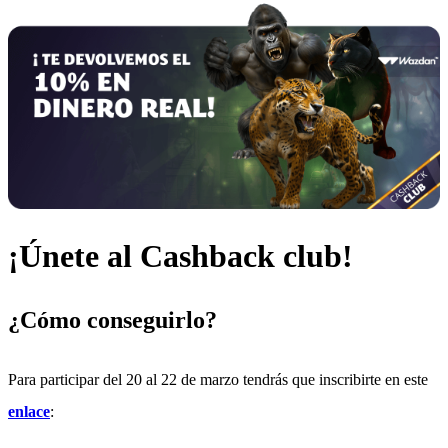
¡Únete al Cashback club!
¿Cómo conseguirlo?
Para participar del 20 al 22 de marzo tendrás que inscribirte en este
enlace
: