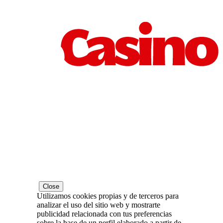
Close
Utilizamos cookies propias y de terceros para
analizar el uso del sitio web y mostrarte
publicidad relacionada con tus preferencias
sobre la base de un perfil elaborado a partir de