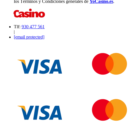
los Términos y Condiciones generales de
YoCasino.es
.
Tlf:
930 477 561
|
[email protected]