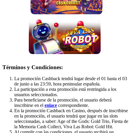
Términos y Condiciones:
La promoción Cashback tendrá lugar desde el 01 hasta el 03
de junio a las 23:59, hora peninsular española.
La participación a esta promoción está restringida a los
usuarios seleccionados.
Para beneficiarse de la promoción, el usuario deberá
inscribirse en el
enlace
correspondiente.
En la promoción Cashback en Casino, después de inscribirse
en la promoción, el usuario tendrá que jugar en las slots
seleccionadas, a saber: Age of the Gods: Gold Trio, Fiesta de
la Memoria Cash Collect, Viva Las Robot: Gold Hit.
Al cumplir con las condiciones, el usuario recibirá un