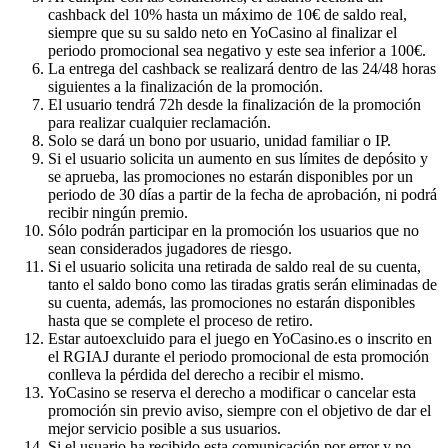
cashback del 10% hasta un máximo de 10€ de saldo real,
siempre que su su saldo neto en YoCasino al finalizar el
periodo promocional sea negativo y este sea inferior a 100€.
La entrega del cashback se realizará dentro de las 24/48 horas
siguientes a la finalización de la promoción.
El usuario tendrá 72h desde la finalización de la promoción
para realizar cualquier reclamación.
Solo se dará un bono por usuario, unidad familiar o IP.
Si el usuario solicita un aumento en sus límites de depósito y
se aprueba, las promociones no estarán disponibles por un
periodo de 30 días a partir de la fecha de aprobación, ni podrá
recibir ningún premio.
Sólo podrán participar en la promoción los usuarios que no
sean considerados jugadores de riesgo.
Si el usuario solicita una retirada de saldo real de su cuenta,
tanto el saldo bono como las tiradas gratis serán eliminadas de
su cuenta, además, las promociones no estarán disponibles
hasta que se complete el proceso de retiro.
Estar autoexcluido para el juego en YoCasino.es o inscrito en
el RGIAJ durante el periodo promocional de esta promoción
conlleva la pérdida del derecho a recibir el mismo.
YoCasino se reserva el derecho a modificar o cancelar esta
promoción sin previo aviso, siempre con el objetivo de dar el
mejor servicio posible a sus usuarios.
Si el usuario ha recibido esta comunicación por error y no