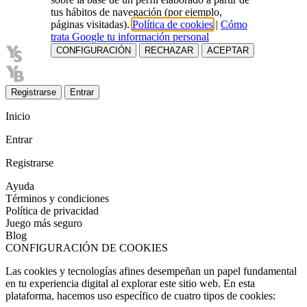
tus hábitos de navegación (por ejemplo,
páginas visitadas).
Política de cookies
|
Cómo
trata Google tu información personal
CONFIGURACIÓN
RECHAZAR
ACEPTAR
Registrarse
Entrar
Inicio
Entrar
Registrarse
Ayuda
Términos y condiciones
Política de privacidad
Juego más seguro
Blog
CONFIGURACIÓN DE COOKIES
Las cookies y tecnologías afines desempeñan un papel fundamental
en tu experiencia digital al explorar este sitio web. En esta
plataforma, hacemos uso específico de cuatro tipos de cookies: