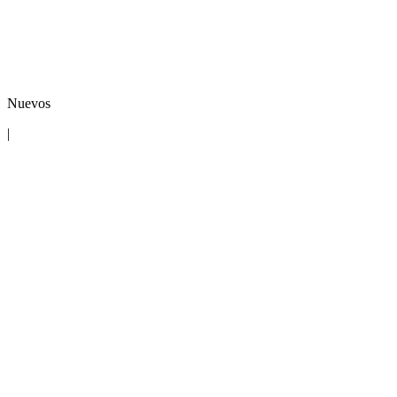
Nuevos
|