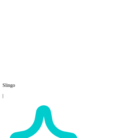
Slingo
|