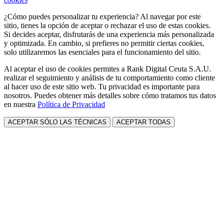
¿Cómo puedes personalizar tu experiencia? Al navegar por este
sitio, tienes la opción de aceptar o rechazar el uso de estas cookies.
Si decides aceptar, disfrutarás de una experiencia más personalizada
y optimizada. En cambio, si prefieres no permitir ciertas cookies,
solo utilizaremos las esenciales para el funcionamiento del sitio.
Al aceptar el uso de cookies permites a Rank Digital Ceuta S.A.U.
realizar el seguimiento y análisis de tu comportamiento como cliente
al hacer uso de este sitio web. Tu privacidad es importante para
nosotros. Puedes obtener más detalles sobre cómo tratamos tus datos
en nuestra
Política de Privacidad
ACEPTAR SÓLO LAS TÉCNICAS
ACEPTAR TODAS