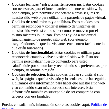
Cookies técnicas / estrictamente necesarias.
Estas cookies
son necesarias para el funcionamiento de nuestro sitio web,
por ejemplo, para permitirle conectarse a áreas seguras de
nuestro sitio web o para utilizar una pasarela de pagos virtual.
Cookies de rendimiento y analíticas.
Estas cookies nos
permiten reconocer y contar el número de visitantes en
nuestro sitio web así como saber cómo se mueven por el
mismo mientras lo utilizan. Esto nos ayuda a mejorar el
funcionamiento de nuestro sitio web (por ejemplo,
asegurándonos de que los visitantes encuentren fácilmente lo
que están buscando).
Cookies de funcionalidad.
Estas cookies se utilizan para
reconocerle cuando vuelve a visitar el sitio web. Esto nos
permite personalizar nuestro contenido para usted,
saludándole por su nombre y recordando sus preferencias, por
ejemplo, su idioma o región.
Cookies de selección.
Estas cookies graban su visita al sitio
web, las páginas que ha visitado y los enlaces que ha seguido.
Utilizamos esta información para hacer que nuestro sitio web
y su contenido sean más acordes a sus intereses. Esta
información también es susceptible de ser compartida con
terceros con esa finalidad.
Puedes consultar más información sobre las cookies aquí:
Política de
cookies