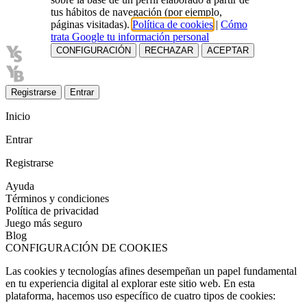
tus hábitos de navegación (por ejemplo,
páginas visitadas).
Política de cookies
|
Cómo
trata Google tu información personal
CONFIGURACIÓN
RECHAZAR
ACEPTAR
Registrarse
Entrar
Inicio
Entrar
Registrarse
Ayuda
Términos y condiciones
Política de privacidad
Juego más seguro
Blog
CONFIGURACIÓN DE COOKIES
Las cookies y tecnologías afines desempeñan un papel fundamental
en tu experiencia digital al explorar este sitio web. En esta
plataforma, hacemos uso específico de cuatro tipos de cookies: