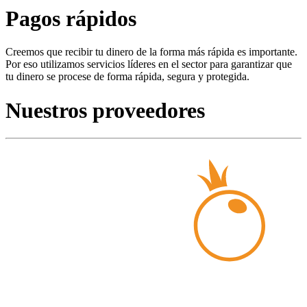
Pagos rápidos
Creemos que recibir tu dinero de la forma más rápida es importante.
Por eso utilizamos servicios líderes en el sector para garantizar que
tu dinero se procese de forma rápida, segura y protegida.
Nuestros proveedores