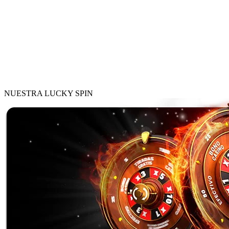
NUESTRA LUCKY SPIN