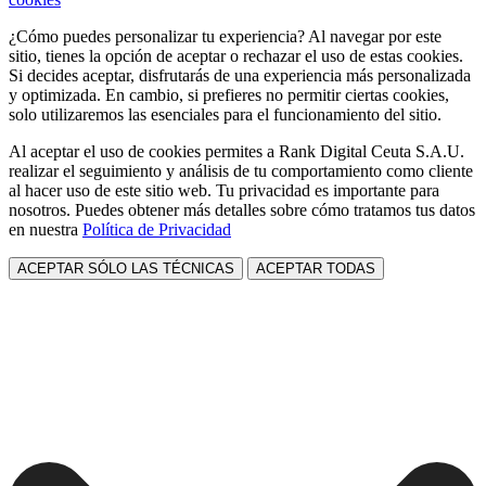
¿Cómo puedes personalizar tu experiencia? Al navegar por este
sitio, tienes la opción de aceptar o rechazar el uso de estas cookies.
Si decides aceptar, disfrutarás de una experiencia más personalizada
y optimizada. En cambio, si prefieres no permitir ciertas cookies,
solo utilizaremos las esenciales para el funcionamiento del sitio.
Al aceptar el uso de cookies permites a Rank Digital Ceuta S.A.U.
realizar el seguimiento y análisis de tu comportamiento como cliente
al hacer uso de este sitio web. Tu privacidad es importante para
nosotros. Puedes obtener más detalles sobre cómo tratamos tus datos
en nuestra
Política de Privacidad
ACEPTAR SÓLO LAS TÉCNICAS
ACEPTAR TODAS