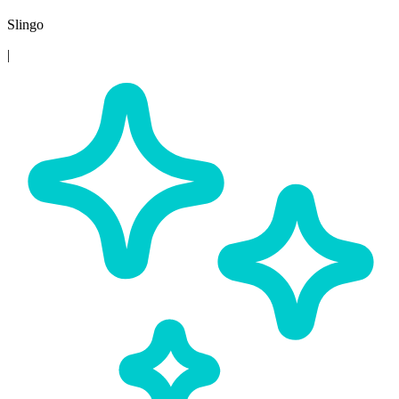
Slingo
|