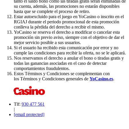
tanto el saldo bono como las tiradas gratis serán eliminadas de
su cuenta, además, las promociones no estarán disponibles
hasta que se complete el proceso de retiro.
Estar autoexcluido para el juego en YoCasino o inscrito en el
RGIAJ durante el periodo promocional de esta promoción
conlleva la pérdida del derecho a recibir el mismo.
YoCasino se reserva el derecho a modificar o cancelar esta
promoción sin previo aviso, siempre con el objetivo de dar el
mejor servicio posible a sus usuarios.
Si el usuario ha recibido esta comunicación por error y no
cumple las condiciones para recibir la oferta, no se le aplicará.
Nos reservamos el derecho a anular el bono o tiradas gratis y
todas las ganancias asociadas en el caso de detectar
comportamientos fraudulentos.
Estos Términos y Condiciones se complementan con
los Términos y Condiciones generales de
YoCasino.es
.
Tlf:
930 477 561
|
[email protected]