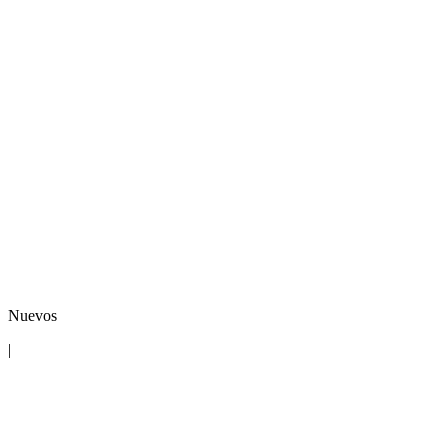
Nuevos
|