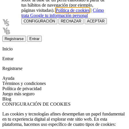
tus hábitos de navegación (por ejemplo,
páginas visitadas).
Política de cookies
|
Cómo
trata Google tu información personal
CONFIGURACIÓN
RECHAZAR
ACEPTAR
Registrarse
Entrar
Inicio
Entrar
Registrarse
Ayuda
Términos y condiciones
Política de privacidad
Juego más seguro
Blog
CONFIGURACIÓN DE COOKIES
Las cookies y tecnologías afines desempeñan un papel fundamental
en tu experiencia digital al explorar este sitio web. En esta
plataforma, hacemos uso específico de cuatro tipos de cookies: