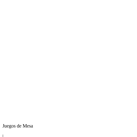
Juegos de Mesa
|