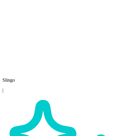
Slingo
|