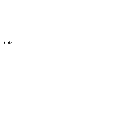
Slots
|