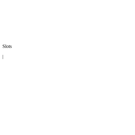
Slots
|