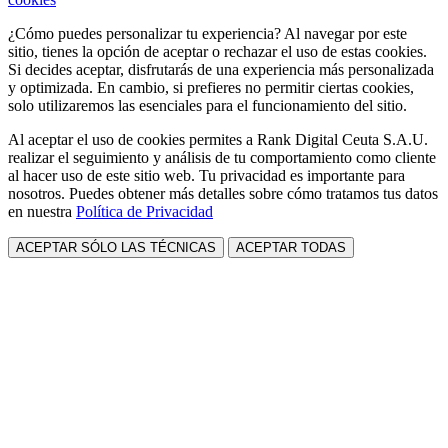
¿Cómo puedes personalizar tu experiencia? Al navegar por este
sitio, tienes la opción de aceptar o rechazar el uso de estas cookies.
Si decides aceptar, disfrutarás de una experiencia más personalizada
y optimizada. En cambio, si prefieres no permitir ciertas cookies,
solo utilizaremos las esenciales para el funcionamiento del sitio.
Al aceptar el uso de cookies permites a Rank Digital Ceuta S.A.U.
realizar el seguimiento y análisis de tu comportamiento como cliente
al hacer uso de este sitio web. Tu privacidad es importante para
nosotros. Puedes obtener más detalles sobre cómo tratamos tus datos
en nuestra
Política de Privacidad
ACEPTAR SÓLO LAS TÉCNICAS
ACEPTAR TODAS