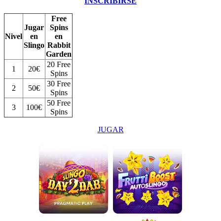
INSCRIBIRSE
Free
Jugar
Spins
Nivel
en
en
Slingo
Rabbit
Garden
20 Free
1
20€
Spins
30 Free
2
50€
Spins
50 Free
3
100€
Spins
JUGAR