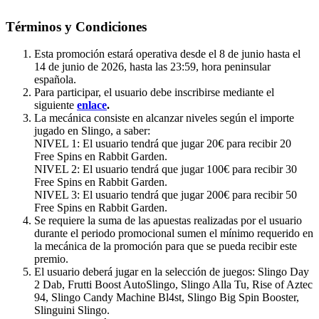
Términos y Condiciones
Esta promoción estará operativa desde el 8 de junio hasta el
14 de junio de 2026, hasta las 23:59, hora peninsular
española.
Para participar, el usuario debe inscribirse mediante el
siguiente
enlace
.
La mecánica consiste en alcanzar niveles según el importe
jugado en Slingo, a saber:
NIVEL 1: El usuario tendrá que jugar 20€ para recibir 20
Free Spins en Rabbit Garden.
NIVEL 2: El usuario tendrá que jugar 100€ para recibir 30
Free Spins en Rabbit Garden.
NIVEL 3: El usuario tendrá que jugar 200€ para recibir 50
Free Spins en Rabbit Garden.
Se requiere la suma de las apuestas realizadas por el usuario
durante el periodo promocional sumen el mínimo requerido en
la mecánica de la promoción para que se pueda recibir este
premio.
El usuario deberá jugar en la selección de juegos: Slingo Day
2 Dab, Frutti Boost AutoSlingo, Slingo Alla Tu, Rise of Aztec
94, Slingo Candy Machine Bl4st, Slingo Big Spin Booster,
Slinguini Slingo.