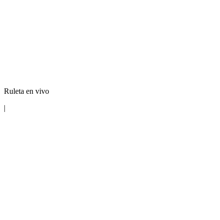
Ruleta en vivo
|