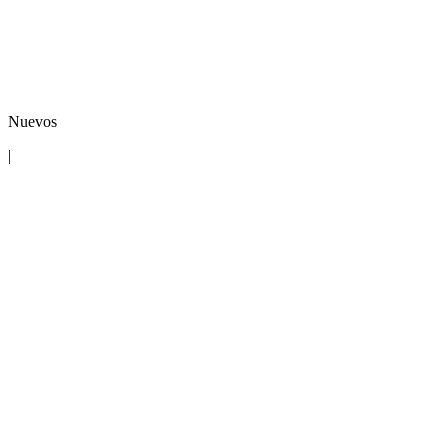
Nuevos
|