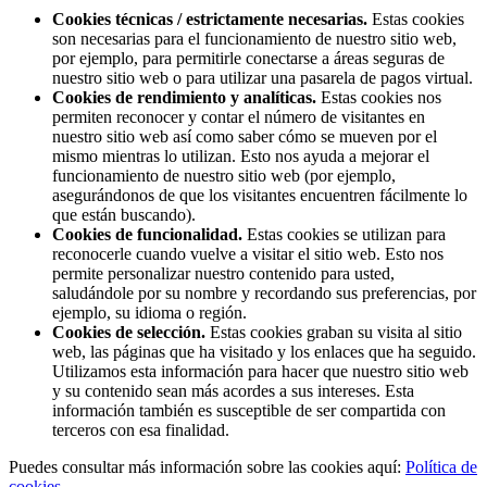
Cookies técnicas / estrictamente necesarias.
Estas cookies
son necesarias para el funcionamiento de nuestro sitio web,
por ejemplo, para permitirle conectarse a áreas seguras de
nuestro sitio web o para utilizar una pasarela de pagos virtual.
Cookies de rendimiento y analíticas.
Estas cookies nos
permiten reconocer y contar el número de visitantes en
nuestro sitio web así como saber cómo se mueven por el
mismo mientras lo utilizan. Esto nos ayuda a mejorar el
funcionamiento de nuestro sitio web (por ejemplo,
asegurándonos de que los visitantes encuentren fácilmente lo
que están buscando).
Cookies de funcionalidad.
Estas cookies se utilizan para
reconocerle cuando vuelve a visitar el sitio web. Esto nos
permite personalizar nuestro contenido para usted,
saludándole por su nombre y recordando sus preferencias, por
ejemplo, su idioma o región.
Cookies de selección.
Estas cookies graban su visita al sitio
web, las páginas que ha visitado y los enlaces que ha seguido.
Utilizamos esta información para hacer que nuestro sitio web
y su contenido sean más acordes a sus intereses. Esta
información también es susceptible de ser compartida con
terceros con esa finalidad.
Puedes consultar más información sobre las cookies aquí:
Política de
cookies