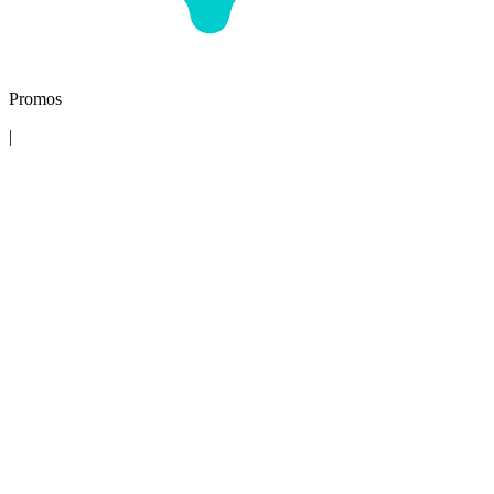
Promos
|