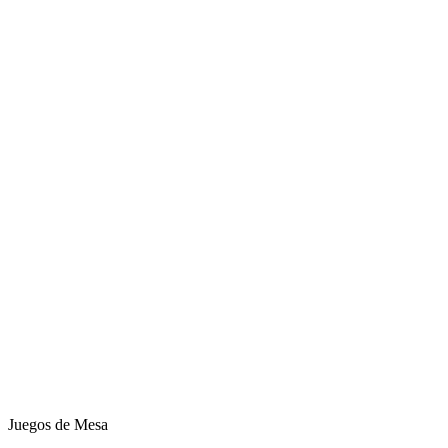
Juegos de Mesa