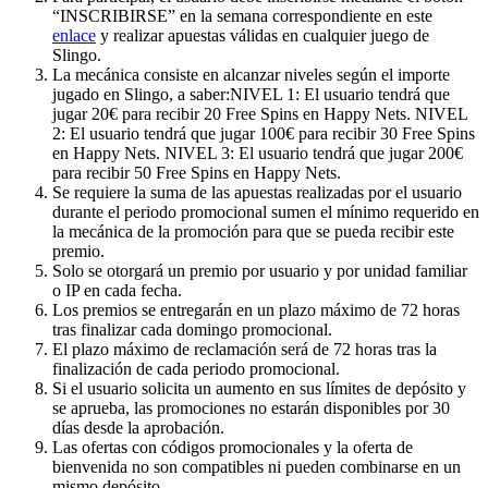
“INSCRIBIRSE” en la semana correspondiente en este
enlace
y realizar apuestas válidas en cualquier juego de
Slingo.
La mecánica consiste en alcanzar niveles según el importe
jugado en Slingo, a saber:NIVEL 1: El usuario tendrá que
jugar 20€ para recibir 20 Free Spins en Happy Nets. NIVEL
2: El usuario tendrá que jugar 100€ para recibir 30 Free Spins
en Happy Nets. NIVEL 3: El usuario tendrá que jugar 200€
para recibir 50 Free Spins en Happy Nets.
Se requiere la suma de las apuestas realizadas por el usuario
durante el periodo promocional sumen el mínimo requerido en
la mecánica de la promoción para que se pueda recibir este
premio.
Solo se otorgará un premio por usuario y por unidad familiar
o IP en cada fecha.
Los premios se entregarán en un plazo máximo de 72 horas
tras finalizar cada domingo promocional.
El plazo máximo de reclamación será de 72 horas tras la
finalización de cada periodo promocional.
Si el usuario solicita un aumento en sus límites de depósito y
se aprueba, las promociones no estarán disponibles por 30
días desde la aprobación.
Las ofertas con códigos promocionales y la oferta de
bienvenida no son compatibles ni pueden combinarse en un
mismo depósito.