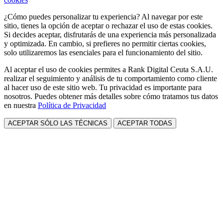
¿Cómo puedes personalizar tu experiencia? Al navegar por este
sitio, tienes la opción de aceptar o rechazar el uso de estas cookies.
Si decides aceptar, disfrutarás de una experiencia más personalizada
y optimizada. En cambio, si prefieres no permitir ciertas cookies,
solo utilizaremos las esenciales para el funcionamiento del sitio.
Al aceptar el uso de cookies permites a Rank Digital Ceuta S.A.U.
realizar el seguimiento y análisis de tu comportamiento como cliente
al hacer uso de este sitio web. Tu privacidad es importante para
nosotros. Puedes obtener más detalles sobre cómo tratamos tus datos
en nuestra
Política de Privacidad
ACEPTAR SÓLO LAS TÉCNICAS
ACEPTAR TODAS