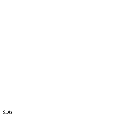
Slots
|