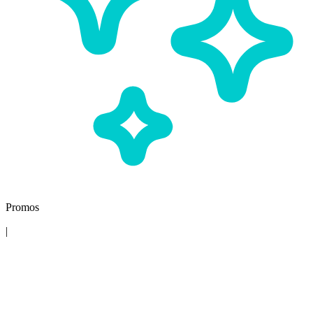
Promos
|