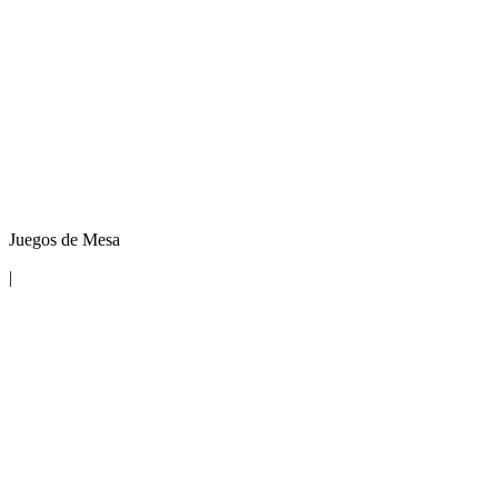
Juegos de Mesa
|