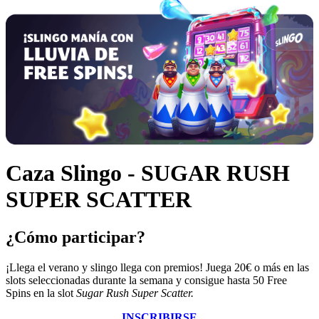
Caza Slingo - SUGAR RUSH
SUPER SCATTER
¿Cómo participar?
¡Llega el verano y slingo llega con premios! Juega 20€ o más en las
slots seleccionadas durante la semana y consigue hasta 50 Free
Spins en la slot
Sugar Rush Super Scatter.
INSCRIBIRSE