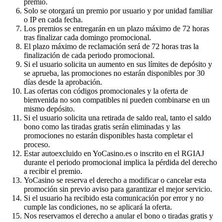
premio.
Solo se otorgará un premio por usuario y por unidad familiar
o IP en cada fecha.
Los premios se entregarán en un plazo máximo de 72 horas
tras finalizar cada domingo promocional.
El plazo máximo de reclamación será de 72 horas tras la
finalización de cada periodo promocional.
Si el usuario solicita un aumento en sus límites de depósito y
se aprueba, las promociones no estarán disponibles por 30
días desde la aprobación.
Las ofertas con códigos promocionales y la oferta de
bienvenida no son compatibles ni pueden combinarse en un
mismo depósito.
Si el usuario solicita una retirada de saldo real, tanto el saldo
bono como las tiradas gratis serán eliminadas y las
promociones no estarán disponibles hasta completar el
proceso.
Estar autoexcluido en YoCasino.es o inscrito en el RGIAJ
durante el periodo promocional implica la pérdida del derecho
a recibir el premio.
YoCasino se reserva el derecho a modificar o cancelar esta
promoción sin previo aviso para garantizar el mejor servicio.
Si el usuario ha recibido esta comunicación por error y no
cumple las condiciones, no se aplicará la oferta.
Nos reservamos el derecho a anular el bono o tiradas gratis y