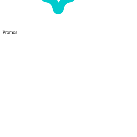
Promos
|