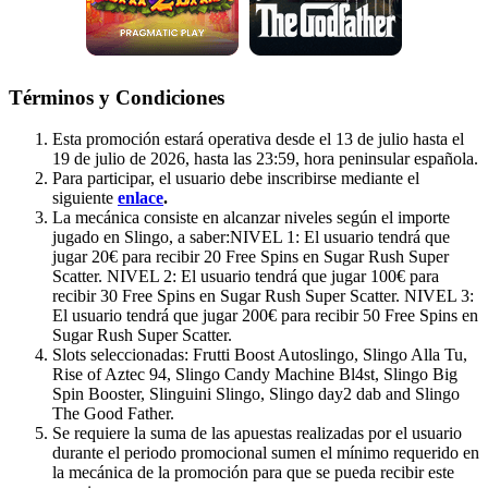
Términos y Condiciones
Esta promoción estará operativa desde el 13 de julio hasta el
19 de julio de 2026, hasta las 23:59, hora peninsular española.
Para participar, el usuario debe inscribirse mediante el
siguiente
enlace
.
La mecánica consiste en alcanzar niveles según el importe
jugado en Slingo, a saber:NIVEL 1: El usuario tendrá que
jugar 20€ para recibir 20 Free Spins en Sugar Rush Super
Scatter. NIVEL 2: El usuario tendrá que jugar 100€ para
recibir 30 Free Spins en Sugar Rush Super Scatter. NIVEL 3:
El usuario tendrá que jugar 200€ para recibir 50 Free Spins en
Sugar Rush Super Scatter.
Slots seleccionadas: Frutti Boost Autoslingo, Slingo Alla Tu,
Rise of Aztec 94, Slingo Candy Machine Bl4st, Slingo Big
Spin Booster, Slinguini Slingo, Slingo day2 dab and Slingo
The Good Father.
Se requiere la suma de las apuestas realizadas por el usuario
durante el periodo promocional sumen el mínimo requerido en
la mecánica de la promoción para que se pueda recibir este