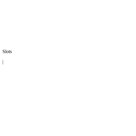
Slots
|