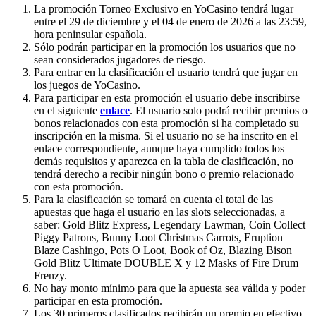
La promoción Torneo Exclusivo en YoCasino tendrá lugar
entre el 29 de diciembre y el 04 de enero de 2026 a las 23:59,
hora peninsular española.
Sólo podrán participar en la promoción los usuarios que no
sean considerados jugadores de riesgo.
Para entrar en la clasificación el usuario tendrá que jugar en
los juegos de YoCasino.
Para participar en esta promoción el usuario debe inscribirse
en el siguiente
enlace
. El usuario solo podrá recibir premios o
bonos relacionados con esta promoción si ha completado su
inscripción en la misma. Si el usuario no se ha inscrito en el
enlace correspondiente, aunque haya cumplido todos los
demás requisitos y aparezca en la tabla de clasificación, no
tendrá derecho a recibir ningún bono o premio relacionado
con esta promoción.
Para la clasificación se tomará en cuenta el total de las
apuestas que haga el usuario en las slots seleccionadas, a
saber: Gold Blitz Express, Legendary Lawman, Coin Collect
Piggy Patrons, Bunny Loot Christmas Carrots, Eruption
Blaze Cashingo, Pots O Loot, Book of Oz, Blazing Bison
Gold Blitz Ultimate DOUBLE X y 12 Masks of Fire Drum
Frenzy.
No hay monto mínimo para que la apuesta sea válida y poder
participar en esta promoción.
Los 30 primeros clasificados recibirán un premio en efectivo