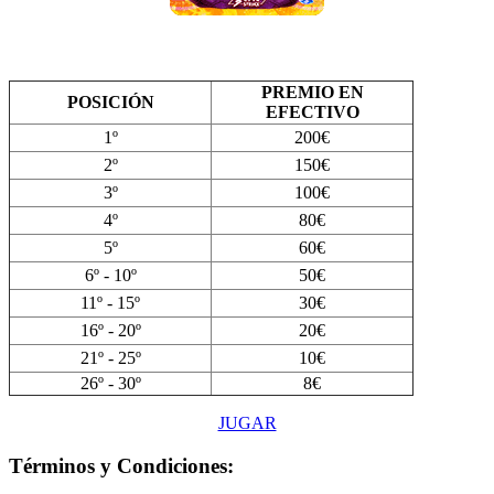
PREMIO EN
POSICIÓN
EFECTIVO
1º
200€
2º
150€
3º
100€
4º
80€
5º
60€
6º - 10º
50€
11º - 15º
30€
16º - 20º
20€
21º - 25º
10€
26º - 30º
8€
JUGAR
Términos y Condiciones: