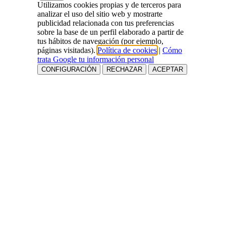
Utilizamos cookies propias y de terceros para
analizar el uso del sitio web y mostrarte
publicidad relacionada con tus preferencias
sobre la base de un perfil elaborado a partir de
tus hábitos de navegación (por ejemplo,
páginas visitadas).
Política de cookies
|
Cómo
trata Google tu información personal
CONFIGURACIÓN
RECHAZAR
ACEPTAR