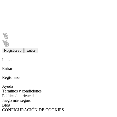
Registrarse
Entrar
Inicio
Entrar
Registrarse
Ayuda
Términos y condiciones
Política de privacidad
Juego más seguro
Blog
CONFIGURACIÓN DE COOKIES