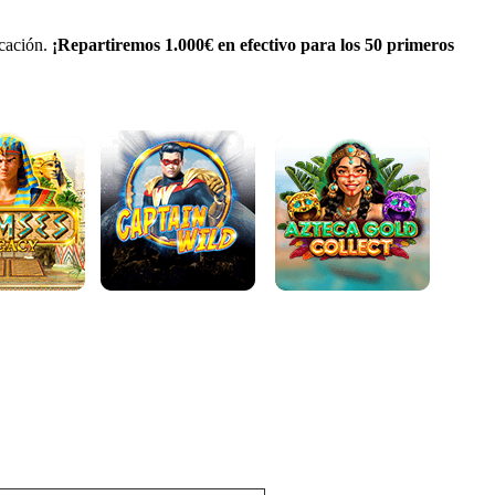
icación.
¡Repartiremos 1.000€ en efectivo para los 50 primeros