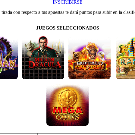
INSCRIBIRSE
irada con respecto a tus apuestas te dará puntos para subir en la clasif
JUEGOS SELECCIONADOS