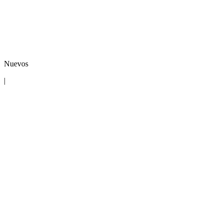
Nuevos
|