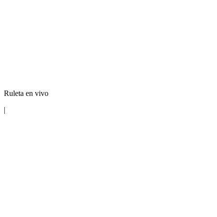
Ruleta en vivo
|