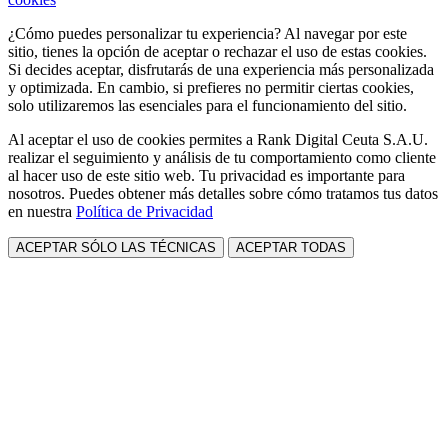
¿Cómo puedes personalizar tu experiencia? Al navegar por este
sitio, tienes la opción de aceptar o rechazar el uso de estas cookies.
Si decides aceptar, disfrutarás de una experiencia más personalizada
y optimizada. En cambio, si prefieres no permitir ciertas cookies,
solo utilizaremos las esenciales para el funcionamiento del sitio.
Al aceptar el uso de cookies permites a Rank Digital Ceuta S.A.U.
realizar el seguimiento y análisis de tu comportamiento como cliente
al hacer uso de este sitio web. Tu privacidad es importante para
nosotros. Puedes obtener más detalles sobre cómo tratamos tus datos
en nuestra
Política de Privacidad
ACEPTAR SÓLO LAS TÉCNICAS
ACEPTAR TODAS