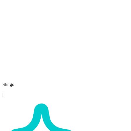
Slingo
|