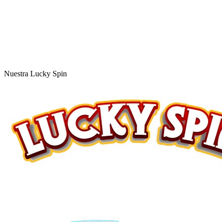
Nuestra Lucky Spin