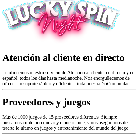
Atención al cliente en directo
Te ofrecemos nuestro servicio de Atención al cliente, en directo y en
español, todos los días hasta medianoche. Nos enorgullecemos de
ofrecer un soporte rápido y eficiente a toda nuestra YoComunidad.
Proveedores y juegos
Más de 1000 juegos de 15 proveedores diferentes. Siempre
buscamos contenido nuevo y emocionante, y nos aseguramos de
traerte lo último en juegos y entretenimiento del mundo del juego.