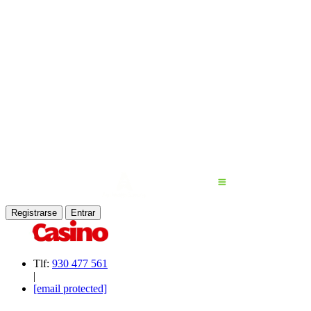
Registrarse
Entrar
Tlf:
930 477 561
|
[email protected]