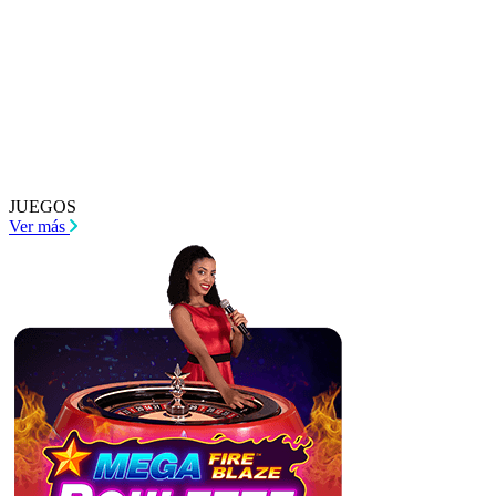
JUEGOS
Ver más