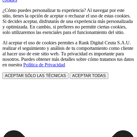
¿Cómo puedes personalizar tu experiencia? Al navegar por este
sitio, tienes la opción de aceptar o rechazar el uso de estas cookies.
Si decides aceptar, disfrutarás de una experiencia más personalizada
y optimizada. En cambio, si prefieres no permitir ciertas cookies,
solo utilizaremos las esenciales para el funcionamiento del sitio.
Al aceptar el uso de cookies permites a Rank Digital Ceuta S.A.U.
realizar el seguimiento y análisis de tu comportamiento como cliente
al hacer uso de este sitio web. Tu privacidad es importante para
nosotros. Puedes obtener más detalles sobre cómo tratamos tus datos
en nuestra
Política de Privacidad
ACEPTAR SÓLO LAS TÉCNICAS
ACEPTAR TODAS