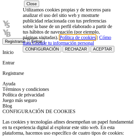
Close
Utilizamos cookies propias y de terceros para
analizar el uso del sitio web y mostrarte
publicidad relacionada con tus preferencias
sobre la base de un perfil elaborado a partir de
tus hábitos de navegación (por ejemplo,
páginas visitadas).
Política de cookies
|
Cómo
Registrarse
Entrar
trata Google tu información personal
CONFIGURACIÓN
RECHAZAR
ACEPTAR
Inicio
Entrar
Registrarse
Ayuda
Términos y condiciones
Política de privacidad
Juego más seguro
Blog
CONFIGURACIÓN DE COOKIES
Las cookies y tecnologías afines desempeñan un papel fundamental
en tu experiencia digital al explorar este sitio web. En esta
plataforma, hacemos uso específico de cuatro tipos de cookies: