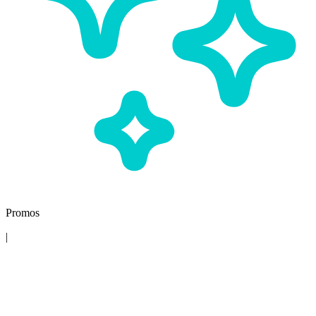
Promos
|