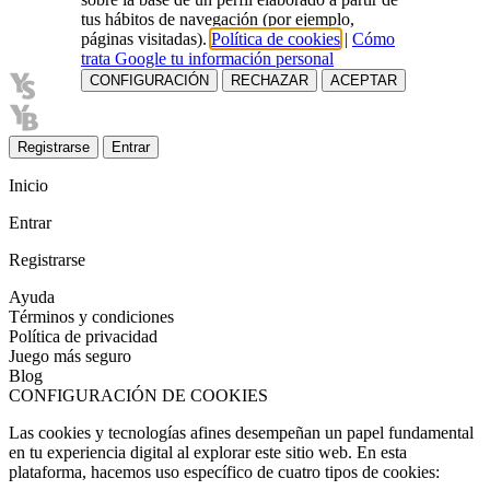
tus hábitos de navegación (por ejemplo,
páginas visitadas).
Política de cookies
|
Cómo
trata Google tu información personal
CONFIGURACIÓN
RECHAZAR
ACEPTAR
Registrarse
Entrar
Inicio
Entrar
Registrarse
Ayuda
Términos y condiciones
Política de privacidad
Juego más seguro
Blog
CONFIGURACIÓN DE COOKIES
Las cookies y tecnologías afines desempeñan un papel fundamental
en tu experiencia digital al explorar este sitio web. En esta
plataforma, hacemos uso específico de cuatro tipos de cookies: