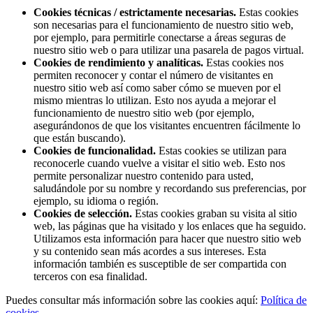
Cookies técnicas / estrictamente necesarias.
Estas cookies
son necesarias para el funcionamiento de nuestro sitio web,
por ejemplo, para permitirle conectarse a áreas seguras de
nuestro sitio web o para utilizar una pasarela de pagos virtual.
Cookies de rendimiento y analíticas.
Estas cookies nos
permiten reconocer y contar el número de visitantes en
nuestro sitio web así como saber cómo se mueven por el
mismo mientras lo utilizan. Esto nos ayuda a mejorar el
funcionamiento de nuestro sitio web (por ejemplo,
asegurándonos de que los visitantes encuentren fácilmente lo
que están buscando).
Cookies de funcionalidad.
Estas cookies se utilizan para
reconocerle cuando vuelve a visitar el sitio web. Esto nos
permite personalizar nuestro contenido para usted,
saludándole por su nombre y recordando sus preferencias, por
ejemplo, su idioma o región.
Cookies de selección.
Estas cookies graban su visita al sitio
web, las páginas que ha visitado y los enlaces que ha seguido.
Utilizamos esta información para hacer que nuestro sitio web
y su contenido sean más acordes a sus intereses. Esta
información también es susceptible de ser compartida con
terceros con esa finalidad.
Puedes consultar más información sobre las cookies aquí:
Política de
cookies