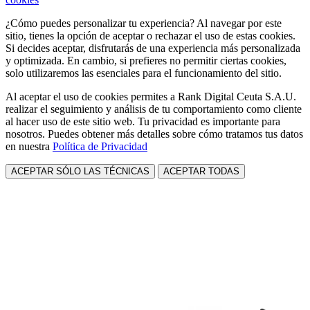
¿Cómo puedes personalizar tu experiencia? Al navegar por este
sitio, tienes la opción de aceptar o rechazar el uso de estas cookies.
Si decides aceptar, disfrutarás de una experiencia más personalizada
y optimizada. En cambio, si prefieres no permitir ciertas cookies,
solo utilizaremos las esenciales para el funcionamiento del sitio.
Al aceptar el uso de cookies permites a Rank Digital Ceuta S.A.U.
realizar el seguimiento y análisis de tu comportamiento como cliente
al hacer uso de este sitio web. Tu privacidad es importante para
nosotros. Puedes obtener más detalles sobre cómo tratamos tus datos
en nuestra
Política de Privacidad
ACEPTAR SÓLO LAS TÉCNICAS
ACEPTAR TODAS