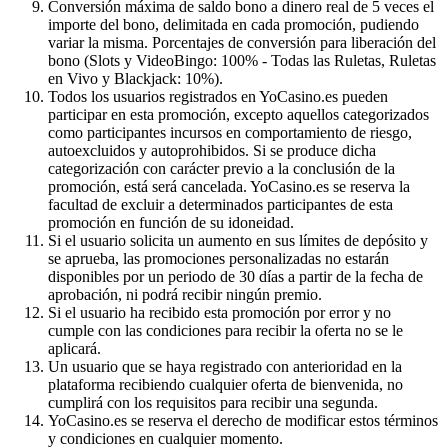
Conversión máxima de saldo bono a dinero real de 5 veces el
importe del bono, delimitada en cada promoción, pudiendo
variar la misma. Porcentajes de conversión para liberación del
bono (Slots y VideoBingo: 100% - Todas las Ruletas, Ruletas
en Vivo y Blackjack: 10%).
Todos los usuarios registrados en YoCasino.es pueden
participar en esta promoción, excepto aquellos categorizados
como participantes incursos en comportamiento de riesgo,
autoexcluidos y autoprohibidos. Si se produce dicha
categorización con carácter previo a la conclusión de la
promoción, está será cancelada. YoCasino.es se reserva la
facultad de excluir a determinados participantes de esta
promoción en función de su idoneidad.
Si el usuario solicita un aumento en sus límites de depósito y
se aprueba, las promociones personalizadas no estarán
disponibles por un periodo de 30 días a partir de la fecha de
aprobación, ni podrá recibir ningún premio.
Si el usuario ha recibido esta promoción por error y no
cumple con las condiciones para recibir la oferta no se le
aplicará.
Un usuario que se haya registrado con anterioridad en la
plataforma recibiendo cualquier oferta de bienvenida, no
cumplirá con los requisitos para recibir una segunda.
YoCasino.es se reserva el derecho de modificar estos términos
y condiciones en cualquier momento.