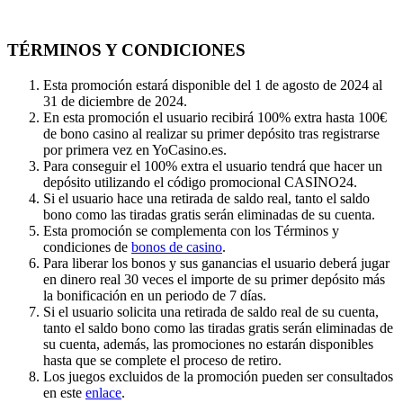
TÉRMINOS Y CONDICIONES
Esta promoción estará disponible del 1 de agosto de 2024 al
31 de diciembre de 2024.
En esta promoción el usuario recibirá 100% extra hasta 100€
de bono casino al realizar su primer depósito tras registrarse
por primera vez en YoCasino.es.
Para conseguir el 100% extra el usuario tendrá que hacer un
depósito utilizando el código promocional CASINO24.
Si el usuario hace una retirada de saldo real, tanto el saldo
bono como las tiradas gratis serán eliminadas de su cuenta.
Esta promoción se complementa con los Términos y
condiciones de
bonos de casino
.
Para liberar los bonos y sus ganancias el usuario deberá jugar
en dinero real 30 veces el importe de su primer depósito más
la bonificación en un periodo de 7 días.
Si el usuario solicita una retirada de saldo real de su cuenta,
tanto el saldo bono como las tiradas gratis serán eliminadas de
su cuenta, además, las promociones no estarán disponibles
hasta que se complete el proceso de retiro.
Los juegos excluidos de la promoción pueden ser consultados
en este
enlace
.